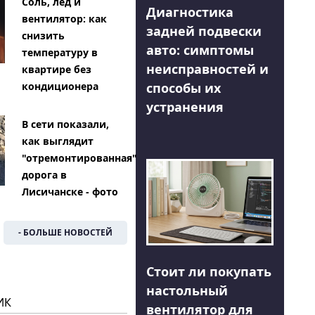
Соль, лед и
Диагностика
вентилятор: как
задней подвески
снизить
авто: симптомы
температуру в
неисправностей и
квартире без
способы их
кондиционера
устранения
В сети показали,
как выглядит
"отремонтированная"
дорога в
Лисичанске - фото
- БОЛЬШЕ НОВОСТЕЙ
Стоит ли покупать
настольный
ИК
вентилятор для