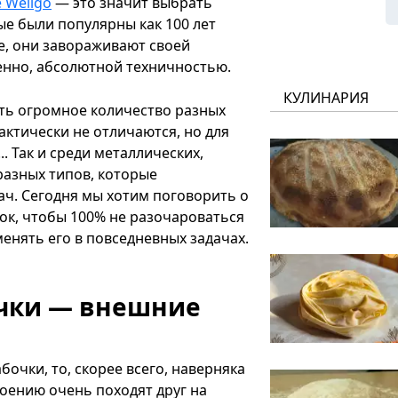
 Wellgo
— это значит выбрать
е были популярны как 100 лет
ые, они завораживают своей
енно, абсолютной техничностью.
КУЛИНАРИЯ
сть огромное количество разных
актически не отличаются, но для
. Так и среди металлических,
разных типов, которые
ач. Сегодня мы хотим поговорить о
рок, чтобы 100% не разочароваться
енять его в повседневных задачах.
очки — внешние
бочки, то, скорее всего, наверняка
роению очень походят друг на