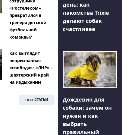
сотрудника
день: как
«Ростелеком»
лакомства Trixie
превратился в
делают собак
тренера детской
счастливее
футбольной
команды?
Как выглядит
непризнанная
«свобода»: «ЛНР» –
шахтерский край
на издыхании
Дождевик для
- все СТАТЬИ
собаки: зачем он
нужен и как
выбрать
правильный