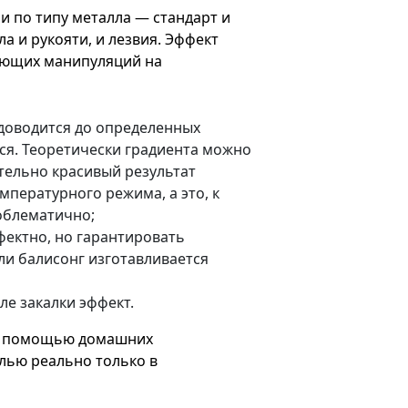
и по типу металла — стандарт и
а и рукояти, и лезвия. Эффект
ующих манипуляций на
 доводится до определенных
тся. Теоретически градиента можно
ительно красивый результат
мпературного режима, а это, к
облематично;
фектно, но гарантировать
ли балисонг изготавливается
е закалки эффект.
 с помощью домашних
лью реально только в