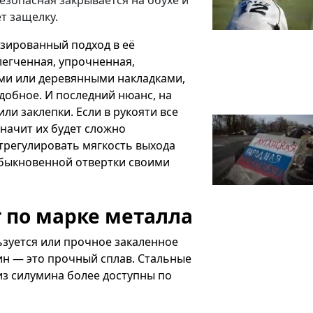
безопасная закрывается на обухе и
т защелку.
изированный подход в её
легченная, упрочненная,
ми или деревянными накладками,
одобное. И последний нюанс, на
ли заклепки. Если в рукояти все
начит их будет сложно
отрегулировать мягкость выхода
обыкновенной отвертки своими
 по марке металла
ьзуется или прочное закаленное
мин — это прочный сплав. Стальные
из силумина более доступны по