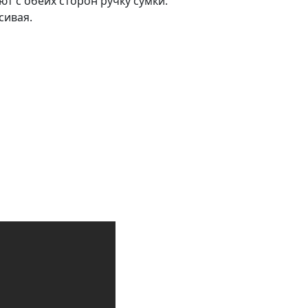
т с обеих сторон ручку сумки.
сивая.