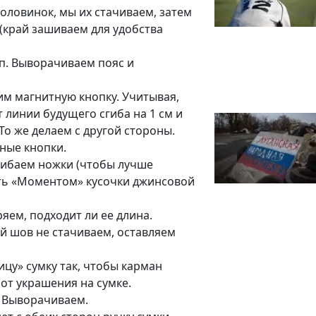
половинок, мы их стачиваем, затем
 (край зашиваем для удобства
 п. Выворачиваем пояс и
им магнитную кнопку. Учитывая,
т линии будущего сгиба на 1 см и
о же делаем с другой стороны.
ные кнопки.
гибаем ножки (чтобы лучше
ть «Моментом» кусочки джинсовой
яем, подходит ли ее длина.
й шов не стачиваем, оставляем
ицу» сумку так, чтобы карман
от украшения на сумке.
. Выворачиваем.