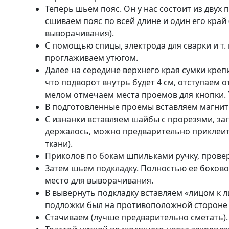
Теперь шьем пояс. Он у нас состоит из двух 
сшиваем пояс по всей длине и один его край
выворачивания).
С помощью спицы, электрода для сварки и т.
проглаживаем утюгом.
Далее на середине верхнего края сумки креп
что подворот внутрь будет 4 см, отступаем о
мелом отмечаем места проемов для кнопки. Т
В подготовленные проемы вставляем магнит
С изнанки вставляем шайбы с прорезями, за
держалось, можно предварительно приклеи
ткани).
Приколов по бокам шпильками ручку, провер
Затем шьем подкладку. Полностью ее боково
место для выворачивания.
В вывернуть подкладку вставляем «лицом к л
подложки был на противоположной стороне 
Стачиваем (лучше предварительно сметать)