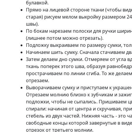
булавкой.
Прямо на лицевой стороне ткани (чтобы виде
старая) рисуем мелом выкройку размером 24
швы).
По бокам нарезаем полоски для ручки ширино
(лишнее потом можно отрезать).
Подложку выкраиваем по размеру сумки, толь
Начинаем шить сумку. Сначала стачиваем дв
Затем делаем дно сумки. Отмеряем от угла в
ткань поперек этого шва, образуя равнобед
прострачиваем по линии сгиба. То же делаем
отрезаем.
Выворачиваем сумку и приступаем к украшен
Отрезаем молнию близко к зубчикам и зажиг
подложки, чтобы не сыпались. Пришиваем цв
спирали: начиная от центра и скручивая, п
стебель из двух частей. Нижняя часть - это 
свободные концы которой завернутые в виде 
отрезок от третьего молнии.