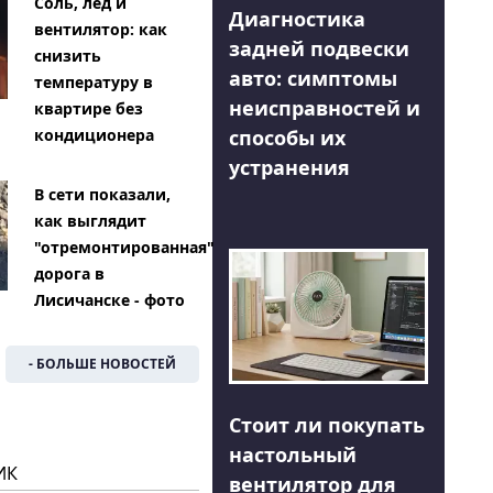
Соль, лед и
Диагностика
вентилятор: как
задней подвески
снизить
авто: симптомы
температуру в
неисправностей и
квартире без
способы их
кондиционера
устранения
В сети показали,
как выглядит
"отремонтированная"
дорога в
Лисичанске - фото
- БОЛЬШЕ НОВОСТЕЙ
Стоит ли покупать
настольный
ИК
вентилятор для