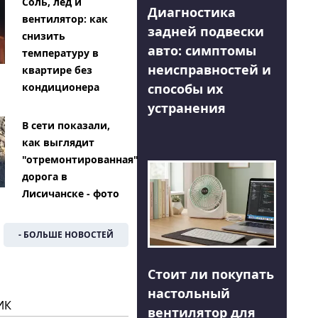
Соль, лед и
Диагностика
вентилятор: как
задней подвески
снизить
авто: симптомы
температуру в
неисправностей и
квартире без
способы их
кондиционера
устранения
В сети показали,
как выглядит
"отремонтированная"
дорога в
Лисичанске - фото
- БОЛЬШЕ НОВОСТЕЙ
Стоит ли покупать
настольный
ИК
вентилятор для