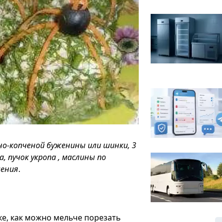
ено-копченой буженины или шинки, 3
а, пучок укропа , маслины по
шения
.
ке, как можно мельче порезать