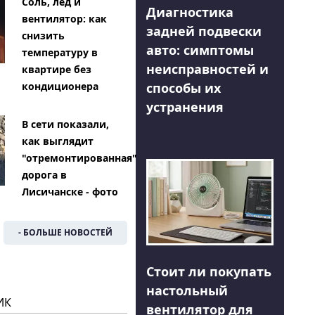
Соль, лед и
Диагностика
вентилятор: как
задней подвески
снизить
авто: симптомы
температуру в
неисправностей и
квартире без
способы их
кондиционера
устранения
В сети показали,
как выглядит
"отремонтированная"
дорога в
Лисичанске - фото
- БОЛЬШЕ НОВОСТЕЙ
Стоит ли покупать
настольный
ИК
вентилятор для