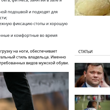
ега, фитнеса, занятий в зале и
ной подошвой и подходят для
сти;
ежную фиксацию стопы и хорошую
ичные и комфортные во время
рузку на ноги, обеспечивает
СТАТЬИ
уальный стиль владельца. Именно
стребованных видов мужской обуви.