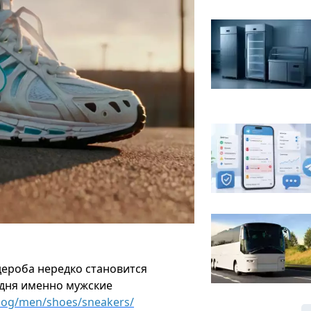
ероба нередко становится
одня именно мужские
alog/men/shoes/sneakers/