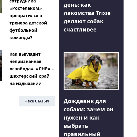
сотрудника
день: как
«Ростелеком»
лакомства Trixie
превратился в
делают собак
тренера детской
счастливее
футбольной
команды?
Как выглядит
непризнанная
«свобода»: «ЛНР» –
шахтерский край
на издыхании
Дождевик для
- все СТАТЬИ
собаки: зачем он
нужен и как
выбрать
правильный