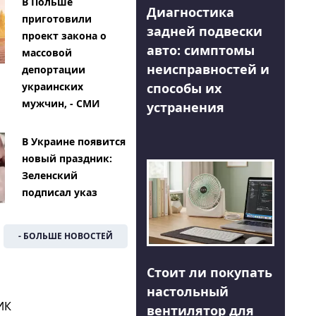
В Польше
Диагностика
приготовили
задней подвески
проект закона о
авто: симптомы
массовой
неисправностей и
депортации
способы их
украинских
мужчин, - СМИ
устранения
В Украине появится
новый праздник:
Зеленский
подписал указ
- БОЛЬШЕ НОВОСТЕЙ
Стоит ли покупать
настольный
ИК
вентилятор для