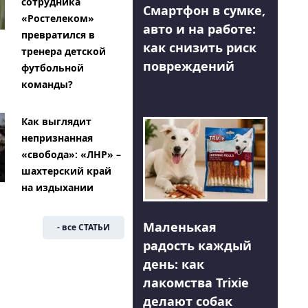
сотрудника
Смартфон в сумке,
«Ростелеком»
авто и на работе:
превратился в
как снизить риск
тренера детской
повреждений
футбольной
команды?
Как выглядит
непризнанная
«свобода»: «ЛНР» –
шахтерский край
на издыхании
Маленькая
- все СТАТЬИ
радость каждый
день: как
лакомства Trixie
делают собак