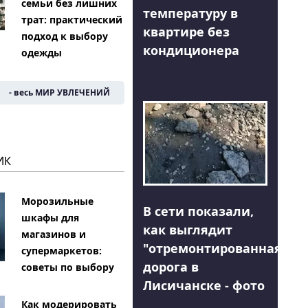
семьи без лишних
температуру в
трат: практический
квартире без
подход к выбору
кондиционера
одежды
- весь МИР УВЛЕЧЕНИЙ
ИК
Морозильные
В сети показали,
шкафы для
как выглядит
магазинов и
"отремонтированная"
супермаркетов:
дорога в
советы по выбору
Лисичанске - фото
Как модерировать