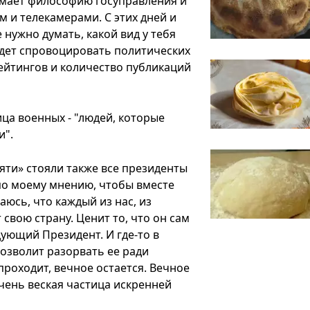
имает философию госуправления и
 и телекамерами. С этих дней и
нужно думать, какой вид у тебя
будет спровоцировать политических
ейтингов и количество публикаций
ица военных - "людей, которые
и".
яти» стояли также все президенты
 по моему мнению, чтобы вместе
аюсь, что каждый из нас, из
свою страну. Ценит то, что он сам
дующий Президент. И где-то в
позволит разорвать ее ради
роходит, вечное остается. Вечное
 очень веская частица искренней