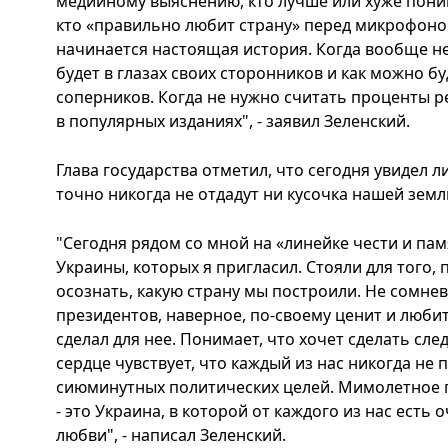
медийному выяснению, кто лучше или хуже пон
кто «правильно любит страну» перед микрофоном
начинается настоящая история. Когда вообще не 
будет в глазах своих сторонников и как можно 
соперников. Когда не нужно считать проценты р
в популярных изданиях", - заявил Зеленский.
Глава государства отметил, что сегодня увидел л
точно никогда не отдадут ни кусочка нашей земл
"Сегодня рядом со мной на «линейке чести и пам
Украины, которых я пригласил. Стояли для того,
осознать, какую страну мы построили. Не сомнев
президентов, наверное, по-своему ценит и любит 
сделал для нее. Понимает, что хочет сделать сле
сердце чувствует, что каждый из нас никогда не 
сиюминутных политических целей. Мимолетное п
- это Украина, в которой от каждого из нас есть
любви", - написал Зеленский.