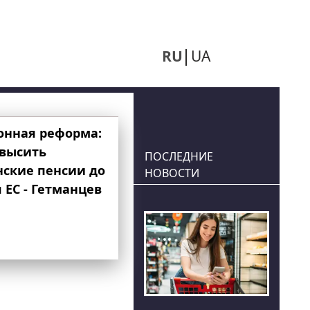
RU
UA
онная реформа:
овысить
ПОСЛЕДНИЕ
нские пенсии до
НОВОСТИ
 ЕС - Гетманцев