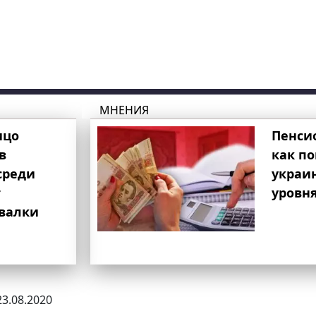
МНЕНИЯ
ицо
Пенси
в
как п
среди
украи
т
уровня
свалки
23.08.2020