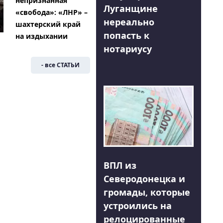
непризнанная
Луганщине
«свобода»: «ЛНР» –
нереально
шахтерский край
попасть к
на издыхании
нотариусу
- все СТАТЬИ
ВПЛ из
Северодонецка и
громады, которые
устроились на
релоцированные