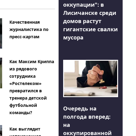
оккупации": в
Лисичанске среди
домов растут
Качественная
гигантские свалки
журналистика по
мусора
пресс-картам
Как Максим Криппа
из рядового
сотрудника
«Ростелеком»
превратился в
тренера детской
футбольной
Очередь на
команды?
полгода вперед:
на
Как выглядит
оккупированной