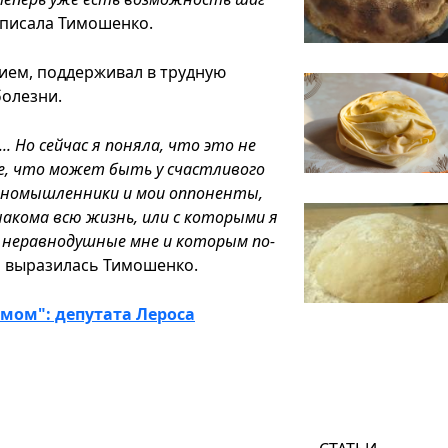
аписала Тимошенко.
нием, поддерживал в трудную
болезни.
.. Но сейчас я поняла, что это не
ое, что может быть у счастливого
единомышленники и мои оппоненты,
знакома всю жизнь, или с которыми я
у неравнодушные мне и которым по-
о выразилась Тимошенко.
мом": депутата Лероса