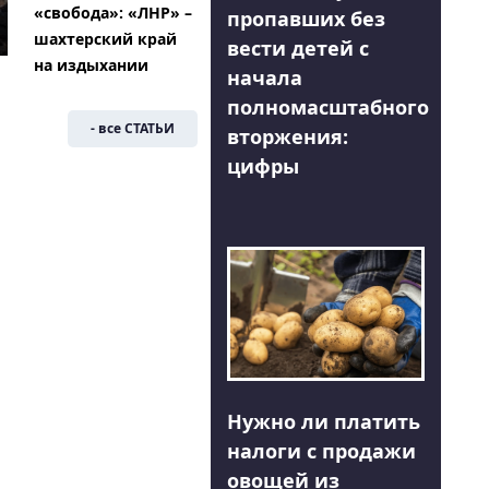
«свобода»: «ЛНР» –
пропавших без
шахтерский край
вести детей с
на издыхании
начала
полномасштабного
- все СТАТЬИ
вторжения:
цифры
Нужно ли платить
налоги с продажи
овощей из