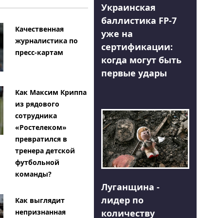
Украинская
баллистика FP-7
Качественная
уже на
журналистика по
сертификации:
пресс-картам
когда могут быть
первые удары
Как Максим Криппа
из рядового
сотрудника
«Ростелеком»
превратился в
тренера детской
футбольной
команды?
Луганщина -
лидер по
Как выглядит
количеству
непризнанная