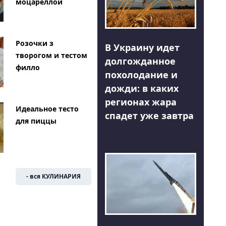
моцареллой
Розочки з
В Украину идет
творогом и тестом
долгожданное
филло
похолодание и
дожди: в каких
регионах жара
Идеальное тесто
спадет уже завтра
для пиццы
- вся КУЛИНАРИЯ