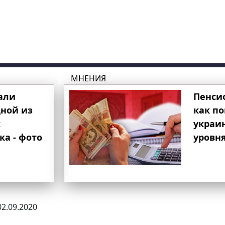
МНЕНИЯ
али
Пенси
ной из
как п
к
украи
ка - фото
уровня
02.09.2020