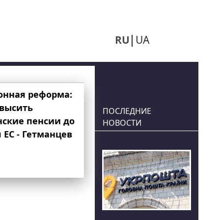
RU
UA
онная реформа:
овысить
ПОСЛЕДНИЕ
нские пенсии до
НОВОСТИ
 ЕС - Гетманцев