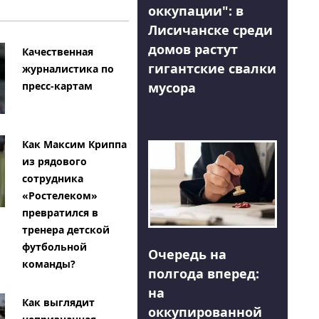
оккупации": в
Лисичанске среди
домов растут
Качественная
гигантские свалки
журналистика по
мусора
пресс-картам
Как Максим Криппа
из рядового
сотрудника
«Ростелеком»
превратился в
тренера детской
футбольной
Очередь на
команды?
полгода вперед:
на
Как выглядит
оккупированной