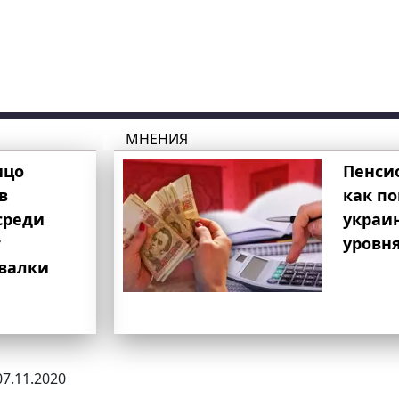
МНЕНИЯ
ицо
Пенси
в
как п
среди
украи
т
уровня
свалки
07.11.2020