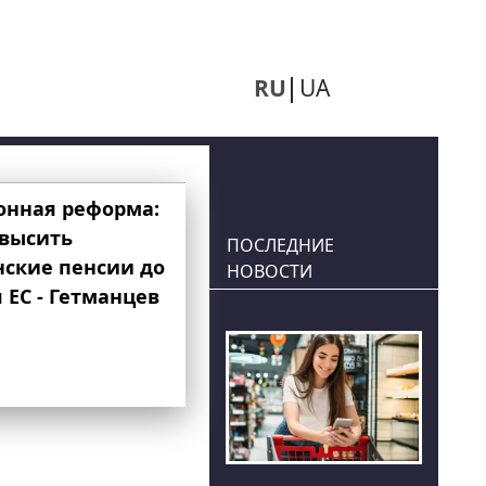
RU
UA
онная реформа:
овысить
ПОСЛЕДНИЕ
нские пенсии до
НОВОСТИ
 ЕС - Гетманцев