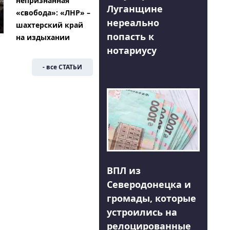
непризнанная
Луганщине
«свобода»: «ЛНР» –
нереально
шахтерский край
попасть к
на издыхании
нотариусу
- все СТАТЬИ
ВПЛ из
Северодонецка и
громады, которые
устроились на
релоцированные