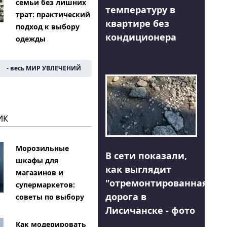
семьи без лишних
температуру в
трат: практический
квартире без
подход к выбору
кондиционера
одежды
- весь МИР УВЛЕЧЕНИЙ
ИК
Морозильные
В сети показали,
шкафы для
как выглядит
магазинов и
"отремонтированная"
супермаркетов:
дорога в
советы по выбору
Лисичанске - фото
Как модерировать