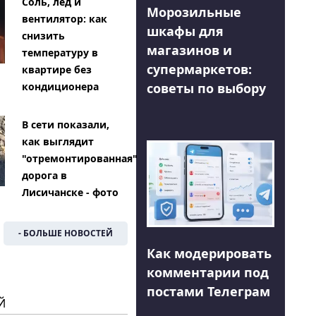
Соль, лед и
Морозильные
вентилятор: как
шкафы для
снизить
магазинов и
температуру в
супермаркетов:
квартире без
советы по выбору
кондиционера
В сети показали,
как выглядит
"отремонтированная"
дорога в
Лисичанске - фото
- БОЛЬШЕ НОВОСТЕЙ
Как модерировать
комментарии под
постами Телеграм
Й