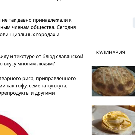
 не так давно принадлежали к
нным членам общества. Сегодня
ровинциальных городах и
КУЛИНАРИЯ
виду и текстуре от блюд славянской
по вкусу многим людям?
отварного риса, приправленного
и как тофу, семена кунжута,
орепродукты и другими