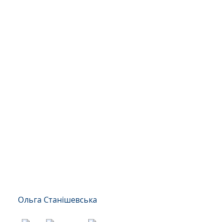
Ольга Станішевська