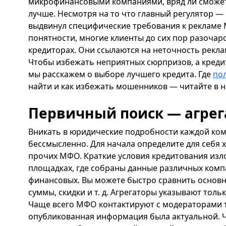
микрофинансовыми компаниями, вряд ли сможет
лучше. Несмотря на то что главный регулятор —
выдвинул специфические требования к рекламе 
понятности, многие клиенты до сих пор разоча
кредиторах. Они ссылаются на неточность рекла
Чтобы избежать неприятных сюрпризов, а креди
мы расскажем о выборе лучшего кредита. Где
пол
найти и как избежать мошенников — читайте в 
Первичный поиск — агрег
Вникать в юридические подробности каждой ком
бессмысленно. Для начала определите для себя х
прочих МФО. Краткие условия кредитования изл
площадках, где собраны данные различных комп
финансовых. Вы можете быстро сравнить основны
суммы, скидки и т. д. Агрегаторы указывают тол
Чаще всего МФО контактируют с модераторами т
опубликованная информация была актуальной. 