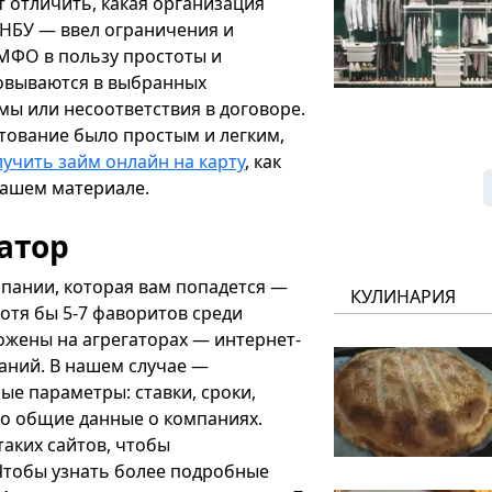
 отличить, какая организация
 НБУ — ввел ограничения и
МФО в пользу простоты и
ровываются в выбранных
мы или несоответствия в договоре.
тование было простым и легким,
учить займ онлайн на карту
, как
нашем материале.
атор
пании, которая вам попадется —
КУЛИНАРИЯ
отя бы 5-7 фаворитов среди
ожены на агрегаторах — интернет-
аний. В нашем случае —
е параметры: ставки, сроки,
ько общие данные о компаниях.
аких сайтов, чтобы
Чтобы узнать более подробные