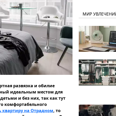
МИР УВЛЕЧЕНИ
ртная развязка и обилие
дный идеальным местом для
етьми и без них, так как тут
сто комфортабельного
ь квартиру на Отрадном
, то