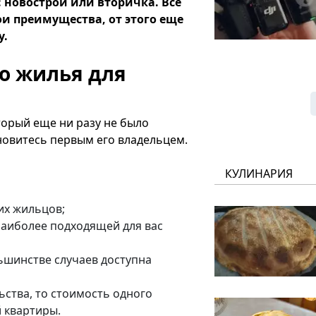
 новострой или вторичка. Все
ои преимущества, от этого еще
у.
о жилья для
торый еще ни разу не было
новитесь первым его владельцем.
КУЛИНАРИЯ
их жильцов;
наиболее подходящей для вас
льшинстве случаев доступна
ьства, то стоимость одного
й квартиры.