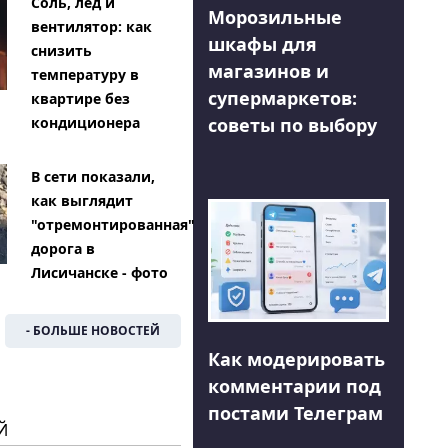
Соль, лед и
Морозильные
вентилятор: как
шкафы для
снизить
магазинов и
температуру в
супермаркетов:
квартире без
советы по выбору
кондиционера
В сети показали,
как выглядит
"отремонтированная"
дорога в
Лисичанске - фото
- БОЛЬШЕ НОВОСТЕЙ
Как модерировать
комментарии под
постами Телеграм
Й