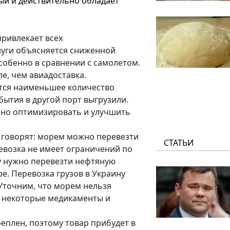
ый и действительно обладает
привлекает всех
луги объясняется сниженной
собенно в сравнении с самолетом.
ле, чем авиадоставка.
тся наименьшее количество
бытия в другой порт выгрузили.
ьно оптимизировать и улучшить
говорят: морем можно перевезти
СТАТЬИ
ревозка не имеет ограничений по
у нужно перевезти нефтяную
ре. Перевозка грузов в Украину
 Уточним, что морем нельзя
, некоторые медикаменты и
еплен, поэтому товар прибудет в