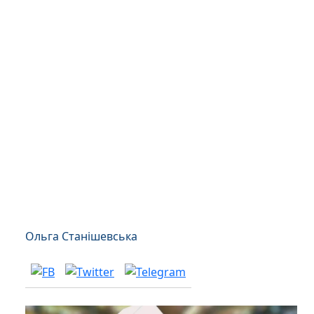
Ольга Станішевська