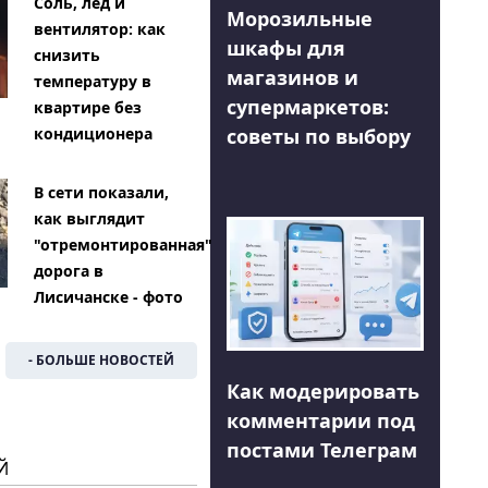
Соль, лед и
Морозильные
вентилятор: как
шкафы для
снизить
магазинов и
температуру в
супермаркетов:
квартире без
советы по выбору
кондиционера
В сети показали,
как выглядит
"отремонтированная"
дорога в
Лисичанске - фото
- БОЛЬШЕ НОВОСТЕЙ
Как модерировать
комментарии под
постами Телеграм
Й