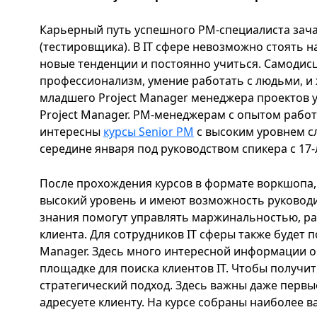
Карьерный путь успешного РМ-специалиста зача
(тестировщика). В IT сфере невозможно стоять н
новые тенденции и постоянно учиться. Самодис
профессионализм, умение работать с людьми, и
младшего Project Manager менеджера проектов ур
Project Manager. РМ-менеджерам с опытом работы
интересны
курсы Senior PM
с высоким уровнем сл
середине января под руководством спикера с 17-
После прохождения курсов в формате воркшопа, 
высокий уровень и имеют возможность руковод
знания помогут управлять маржинальностью, ра
клиента. Для сотрудников IT сферы также будет 
Manager. Здесь много интересной информации о
площадке для поиска клиентов IT. Чтобы получит
стратегический подход. Здесь важны даже первы
адресуете клиенту. На курсе собраны наиболее 