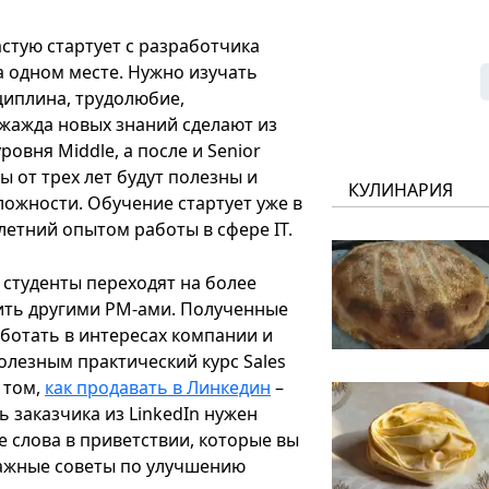
стую стартует с разработчика
а одном месте. Нужно изучать
циплина, трудолюбие,
 жажда новых знаний сделают из
овня Middle, а после и Senior
 от трех лет будут полезны и
КУЛИНАРИЯ
ожности. Обучение стартует уже в
летний опытом работы в сфере IT.
студенты переходят на более
ить другими РМ-ами. Полученные
ботать в интересах компании и
полезным практический курс Sales
 том,
как продавать в Линкедин
–
ь заказчика из LinkedIn нужен
е слова в приветствии, которые вы
важные советы по улучшению