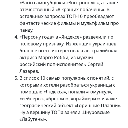
«Загін самогубців» и «Зоотрополіс», а также
отечественный «8 кращих побачень». В
остальных запросах ТОП-10 преобладают
фантастические фильмы и мультфильм про
панду.
«Персону года» в «Яндексе» разделили по
половому признаку. Из женщин украинцев
больше всего интересовала австралийская
актриса Марго Робби, из мужчин –
российский поп-исполнитель Сергей
Лазарев.
В список 10 самых популярных понятий, с
которыми хотели разобраться украинцы с
помощью «Яндекса», попали «гомункул»,
«вейперы», «брекзит», «праймериз» и даже
географический объект «Горишние Плавни».
Ну а вершину ТОПа заняли Шнуровские
«Лабутены».