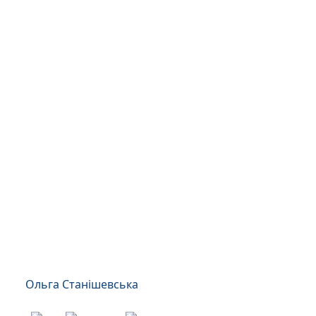
Ольга Станішевська