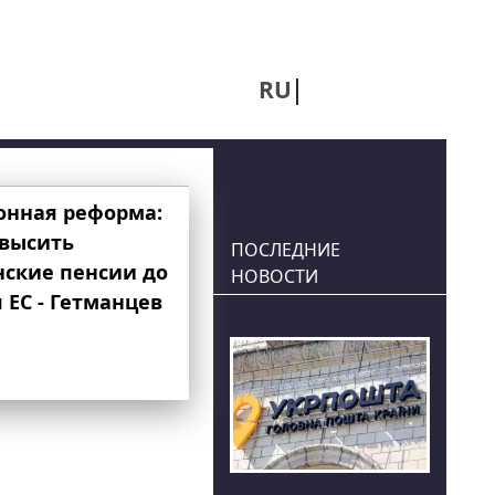
RU
UA
онная реформа:
овысить
ПОСЛЕДНИЕ
нские пенсии до
НОВОСТИ
 ЕС - Гетманцев