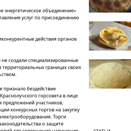
ое энергетическое объединение»
оставления услуг по присоединению
иконкурентные действия органов
а не создали специализированные
в территориальных границах своих
ьством.
е признало бездействие
раснолучского горсовета в лице
м предложений участников,
ции конкурсных торгов на закупку
электрооборудования. Торги
законодательства о защите
словий для совершения нарушения