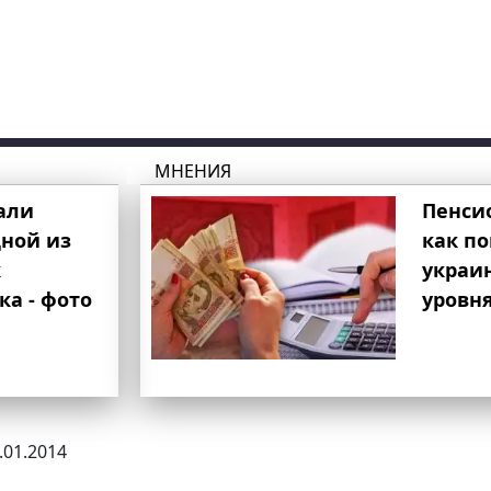
МНЕНИЯ
али
Пенси
ной из
как п
к
украи
ка - фото
уровня
0.01.2014