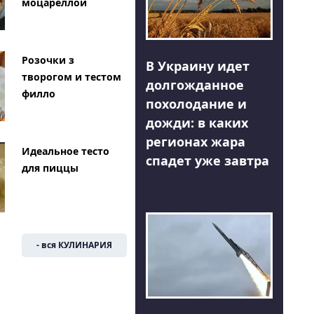
моцареллой
Розочки з
В Украину идет
творогом и тестом
долгожданное
филло
похолодание и
дожди: в каких
регионах жара
Идеальное тесто
спадет уже завтра
для пиццы
- вся КУЛИНАРИЯ