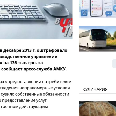
 декабре 2013 г. оштрафовало
зводственное управление
на 136 тыс. грн. за
сообщает пресс-служба АМКУ.
ах
предоставлении
потребителям
о
тведения
неправомерные
условия
КУЛИНАРИЯ
сузило
собственные
обязанности
,
о
предоставление
услуг
отренном
действующим