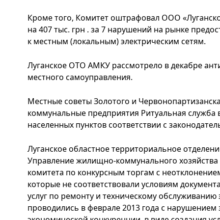
Кроме того, Комитет оштрафовал ООО «Луганск
на 407 тыс. грн . за 7 нарушений на рынке пред
к местным (локальным) электрическим сетям.
Луганское ОТО АМКУ рассмотрело в декабре ант
местного самоуправления.
Местные советы Золотого и Червонопартизанск
коммунальные предприятия Ритуальная служба 
населенных пунктов соответствии с законодател
Луганское областное территориальное отделени
Управление жилищно-коммунального хозяйства К
комитета по конкурсным торгам с неотклонение
которые не соответствовали условиям документа
услуг по ремонту и техническому обслуживанию 
проводились в феврале 2013 года с нарушением 
экономической конкуренции, в виде создания у