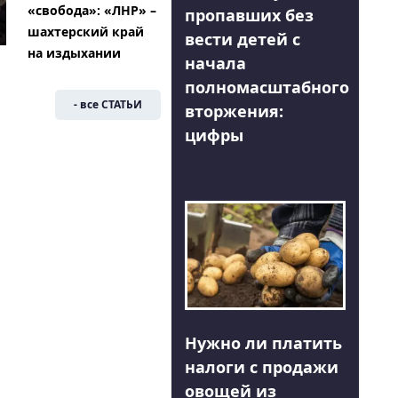
«свобода»: «ЛНР» –
пропавших без
шахтерский край
вести детей с
на издыхании
начала
полномасштабного
- все СТАТЬИ
вторжения:
цифры
Нужно ли платить
налоги с продажи
овощей из