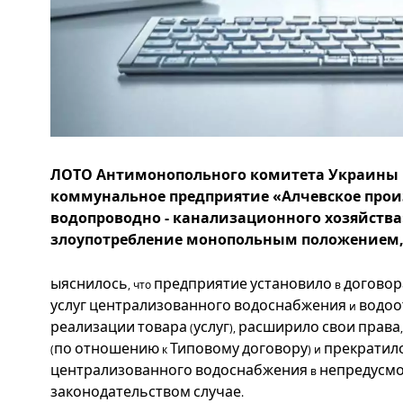
ЛОТО Антимонопольного комитета Украины в
коммунальное предприятие «Алчевское прои
водопроводно - канализационного хозяйства» 
злоупотребление монопольным положением, 
ыяснилось
предприятие
установило
договор
, что
в
услуг
централизованного
водоснабжения
водоо
и
реализации
товара
услуг
расширило
свои
права
(
),
по
отношению
Типовому
договору
прекратил
(
к
) и
централизованного
водоснабжения
непредусм
в
законодательством
случае
.