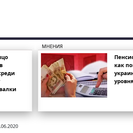
МНЕНИЯ
ицо
Пенси
в
как п
среди
украи
т
уровня
свалки
3.06.2020