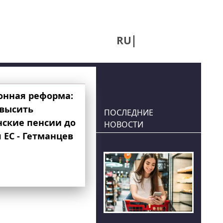
RU
UA
онная реформа:
овысить
ПОСЛЕДНИЕ
нские пенсии до
НОВОСТИ
 ЕС - Гетманцев