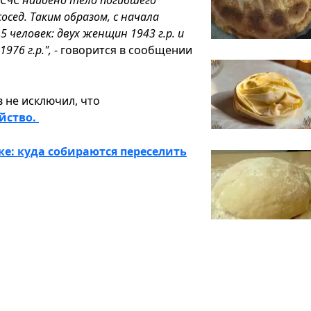
ГСЧС найдено тело погибшего
осед. Таким образом, с начала
 человек: двух женщин 1943 г.р. и
1976 г.р.",
- говорится в сообщении
 не исключил, что
йство.
е: куда собираются переселить