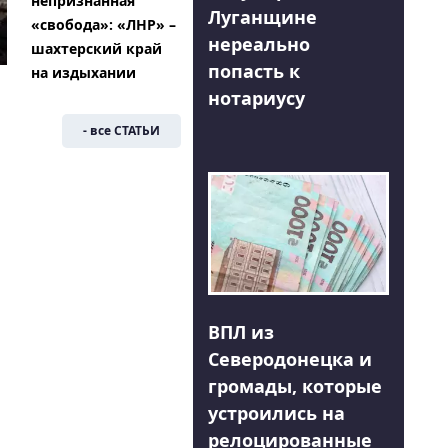
непризнанная
Луганщине
«свобода»: «ЛНР» –
нереально
шахтерский край
попасть к
на издыхании
нотариусу
- все СТАТЬИ
ВПЛ из
Северодонецка и
громады, которые
устроились на
релоцированные