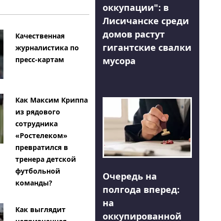
оккупации": в
Лисичанске среди
домов растут
Качественная
гигантские свалки
журналистика по
мусора
пресс-картам
Как Максим Криппа
из рядового
сотрудника
«Ростелеком»
превратился в
тренера детской
футбольной
Очередь на
команды?
полгода вперед:
на
Как выглядит
оккупированной