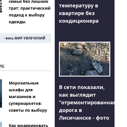
семьи без лишних
температуру в
трат: практический
квартире без
подход к выбору
кондиционера
одежды
- весь МИР УВЛЕЧЕНИЙ
ИК
Морозильные
В сети показали,
шкафы для
как выглядит
магазинов и
"отремонтированная"
супермаркетов:
дорога в
советы по выбору
Лисичанске - фото
Как модерировать