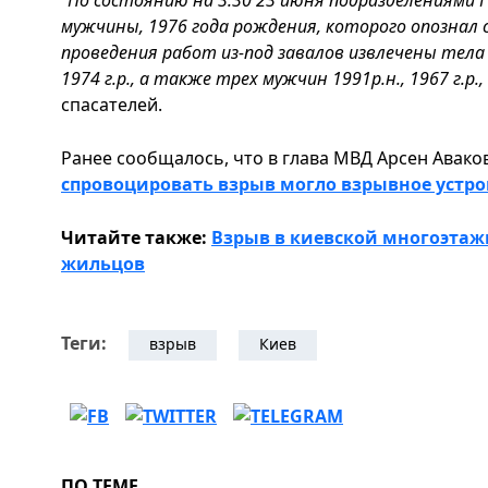
"По состоянию на 3:30 23 июня подразделениями 
мужчины, 1976 года рождения, которого опознал с
проведения работ из-под завалов извлечены тела 5
1974 г.р., а также трех мужчин 1991р.н., 1967 г.р., 
спасателей.
Ранее сообщалось, что в глава МВД Арсен Аваков
спровоцировать взрыв могло взрывное устро
Читайте также:
Взрыв в киевской многоэтажк
жильцов
Теги:
взрыв
Киев
ПО ТЕМЕ