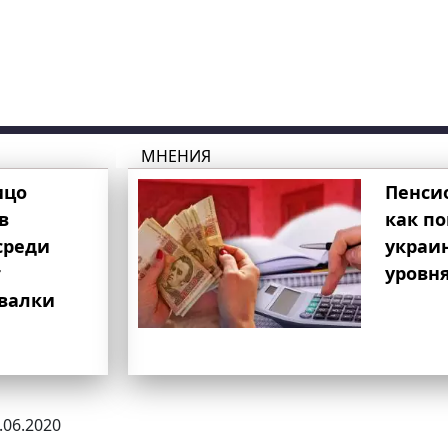
МНЕНИЯ
ицо
Пенси
в
как п
среди
украи
т
уровня
свалки
6.06.2020