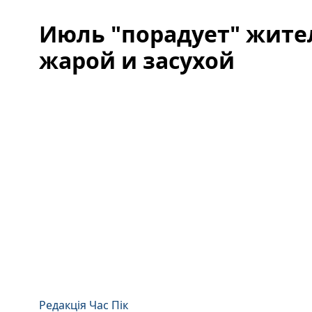
Июль "порадует" жит
жарой и засухой
Редакція Час Пік