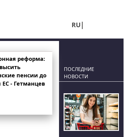
RU
UA
онная реформа:
овысить
ПОСЛЕДНИЕ
нские пенсии до
НОВОСТИ
 ЕС - Гетманцев