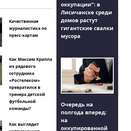
оккупации": в
Лисичанске среди
домов растут
Качественная
гигантские свалки
журналистика по
мусора
пресс-картам
Как Максим Криппа
из рядового
сотрудника
«Ростелеком»
превратился в
тренера детской
футбольной
Очередь на
команды?
полгода вперед:
на
Как выглядит
оккупированной