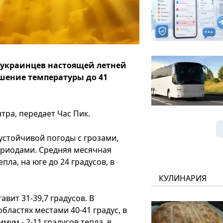
ь украинцев настоящей летней
шение температуры до 41
ра, передает Час Пик.
устойчивой погоды с грозами,
риодами. Средняя месячная
пла, на юге до 24 градусов, в
КУЛИНАРИЯ
вит 31-39,7 градусов. В
бластях местами 40-41 градус, в
ум - 2-11 градусов тепла, в