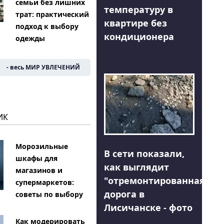
семьи без лишних
температуру в
трат: практический
квартире без
подход к выбору
кондиционера
одежды
- весь МИР УВЛЕЧЕНИЙ
ИК
Морозильные
В сети показали,
шкафы для
как выглядит
магазинов и
"отремонтированная"
супермаркетов:
дорога в
советы по выбору
Лисичанске - фото
Как модерировать