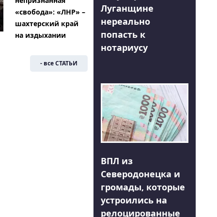
непризнанная
Луганщине
«свобода»: «ЛНР» –
нереально
шахтерский край
попасть к
на издыхании
нотариусу
- все СТАТЬИ
ВПЛ из
Северодонецка и
громады, которые
устроились на
релоцированные