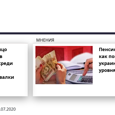
МНЕНИЯ
ицо
Пенси
в
как п
среди
украи
т
уровня
свалки
3.07.2020