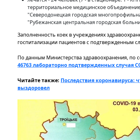
территориальное медицинское объединение"
"Северодонецкая городская многопрофильна
"Рубежанская центральная городская больниц
Заполненность коек в учреждениях здравоохран
госпитализации пациентов с подтвержденным слу
По данным Министерства здравоохранения, по 
46763 лабораторно подтвержденных случая C
Читайте также:
Последствия коронавируса: ч
выздоровел