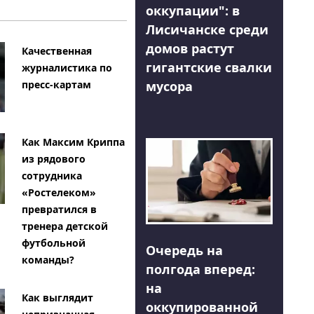
оккупации": в
Лисичанске среди
домов растут
Качественная
гигантские свалки
журналистика по
мусора
пресс-картам
Как Максим Криппа
из рядового
сотрудника
«Ростелеком»
превратился в
тренера детской
футбольной
Очередь на
команды?
полгода вперед:
на
Как выглядит
оккупированной