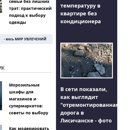
семьи без лишних
температуру в
трат: практический
квартире без
подход к выбору
кондиционера
одежды
- весь МИР УВЛЕЧЕНИЙ
ИК
Морозильные
В сети показали,
шкафы для
как выглядит
магазинов и
"отремонтированная"
супермаркетов:
дорога в
советы по выбору
Лисичанске - фото
Как модерировать