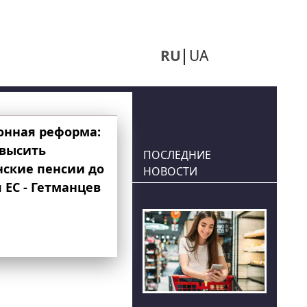
RU
UA
онная реформа:
овысить
ПОСЛЕДНИЕ
нские пенсии до
НОВОСТИ
 ЕС - Гетманцев