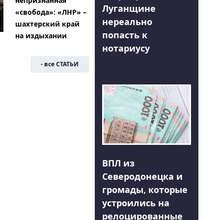
непризнанная
Луганщине
«свобода»: «ЛНР» –
нереально
шахтерский край
попасть к
на издыхании
нотариусу
- все СТАТЬИ
ВПЛ из
Северодонецка и
громады, которые
устроились на
релоцированные