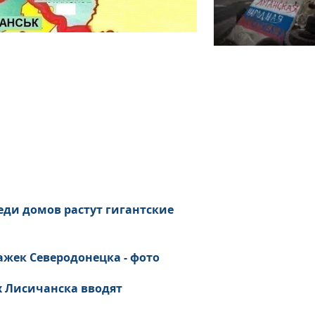
еди домов растут гигантские
ажек Северодонецка - фото
х Лисичанска вводят