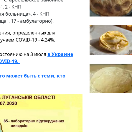
, 2 - КНП
я больница», 4 - КНП
а", 17 - амбулаторно).
ения, определенных для
чаем COVID-19 - 4,24%.
состоянию на 3 июля
в Украине
OVID-19.
то может быть с теми, кто