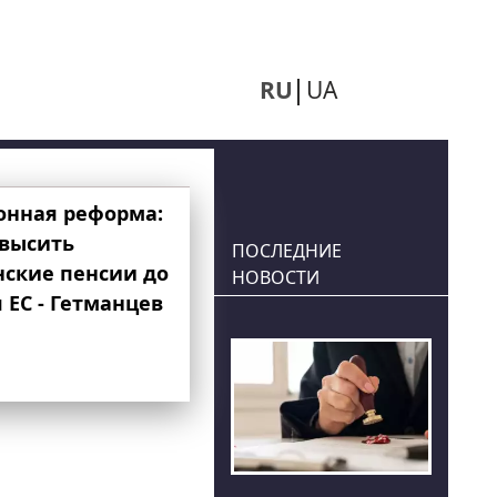
RU
UA
онная реформа:
овысить
ПОСЛЕДНИЕ
нские пенсии до
НОВОСТИ
 ЕС - Гетманцев