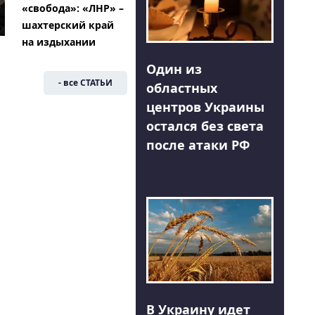
«свобода»: «ЛНР» –
шахтерский край
на издыхании
Один из
- все СТАТЬИ
областных
центров Украины
остался без света
после атаки РФ
В Украину идет