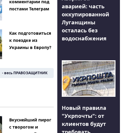
комментарии под
аварией: часть
постами Телеграм
оккупированной
Луганщины
осталась без
Как подготовиться
водоснабжения
к поездке из
Украины в Европу?
- весь ПРАВОЗАЩИТНИК
Новый правила
"Укрпочты": от
Вкуснейший пирог
клиентов будут
с творогом и
требовать