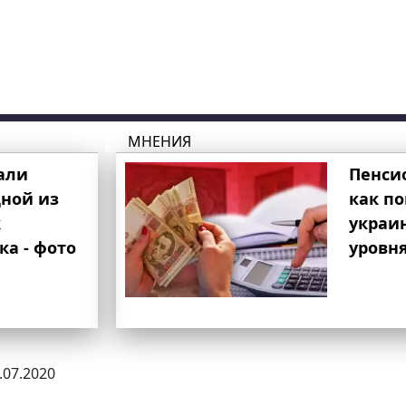
МНЕНИЯ
али
Пенси
ной из
как п
к
украи
ка - фото
уровня
6.07.2020