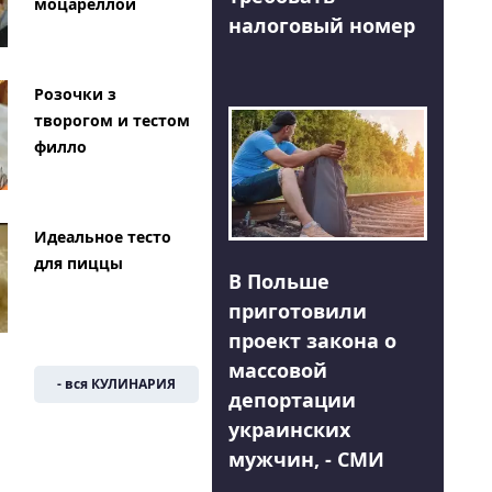
моцареллой
налоговый номер
Розочки з
творогом и тестом
филло
Идеальное тесто
для пиццы
В Польше
приготовили
проект закона о
массовой
- вся КУЛИНАРИЯ
депортации
украинских
мужчин, - СМИ