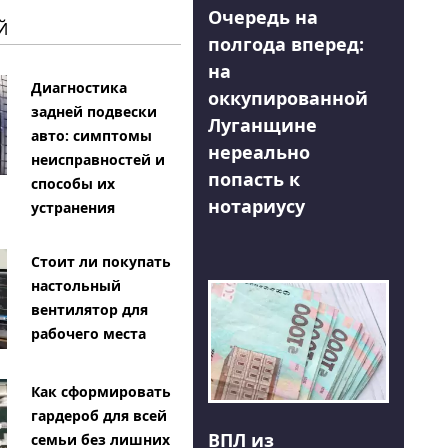
Очередь на
Й
полгода вперед:
на
Диагностика
оккупированной
задней подвески
Луганщине
авто: симптомы
нереально
неисправностей и
попасть к
способы их
нотариусу
устранения
Стоит ли покупать
настольный
вентилятор для
рабочего места
Как сформировать
гардероб для всей
ВПЛ из
семьи без лишних