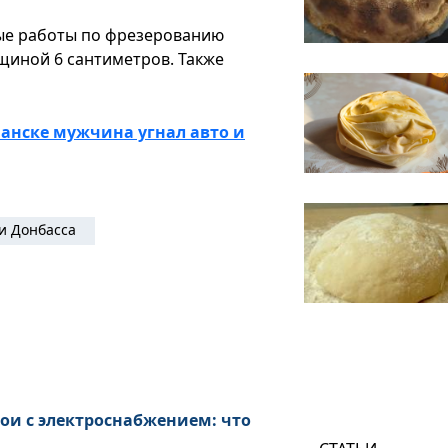
ные работы по фрезерованию
щиной 6 сантиметров. Также
анске мужчина угнал авто и
и Донбасса
ои с электроснабжением: что