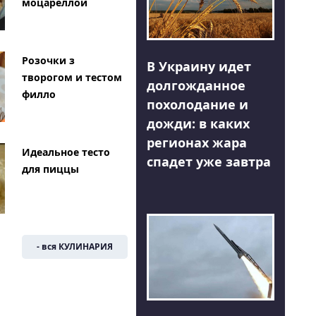
моцареллой
Розочки з
В Украину идет
творогом и тестом
долгожданное
филло
похолодание и
дожди: в каких
регионах жара
Идеальное тесто
спадет уже завтра
для пиццы
- вся КУЛИНАРИЯ