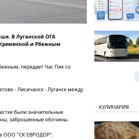
чше. В Луганской ОГА
у Кременной и Рбежным
ежным, передает Час Пик со
атово - Лисичанск - Луганск между
КУЛИНАРИЯ
частке были значительные
ины, заброшенные обочины.
ие ООО "СК ЕВРОДОР".