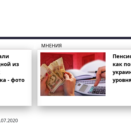
МНЕНИЯ
али
Пенси
ной из
как п
к
украи
ка - фото
уровня
1.07.2020