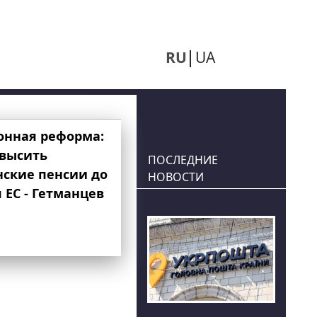
RU
UA
онная реформа:
овысить
ПОСЛЕДНИЕ
нские пенсии до
НОВОСТИ
 ЕС - Гетманцев