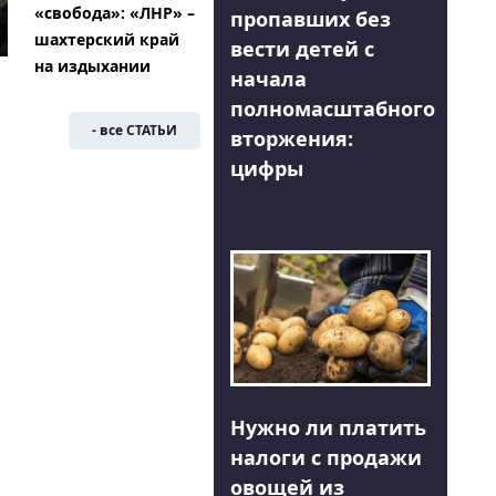
«свобода»: «ЛНР» –
пропавших без
шахтерский край
вести детей с
на издыхании
начала
полномасштабного
- все СТАТЬИ
вторжения:
цифры
Нужно ли платить
налоги с продажи
овощей из