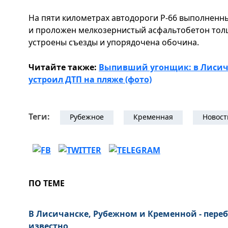
На пяти километрах автодороги Р-66 выполнен
и проложен мелкозернистый асфальтобетон тол
устроены съезды и упорядочена обочина.
Читайте также:
Выпивший угонщик: в Лисич
устроил ДТП на пляже (фото)
Теги:
Рубежное
Кременная
Новост
ПО ТЕМЕ
В Лисичанске, Рубежном и Кременной - переб
известно