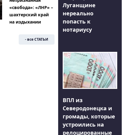
непризнанная
Луганщине
«свобода»: «ЛНР» –
нереально
шахтерский край
попасть к
на издыхании
нотариусу
- все СТАТЬИ
ВПЛ из
Северодонецка и
громады, которые
устроились на
релоцированные