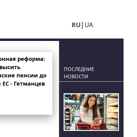
RU
UA
онная реформа:
овысить
ПОСЛЕДНИЕ
нские пенсии до
НОВОСТИ
 ЕС - Гетманцев