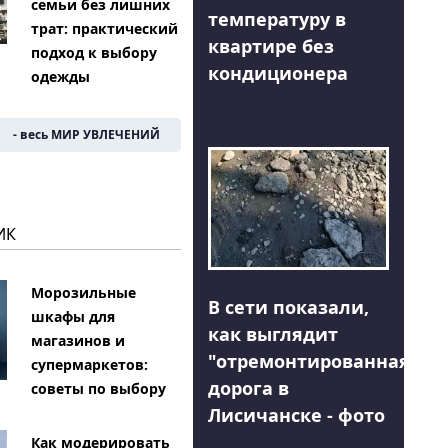
семьи без лишних
температуру в
трат: практический
квартире без
подход к выбору
кондиционера
одежды
- весь МИР УВЛЕЧЕНИЙ
ИК
Морозильные
В сети показали,
шкафы для
как выглядит
магазинов и
"отремонтированная"
супермаркетов:
дорога в
советы по выбору
Лисичанске - фото
Как модерировать