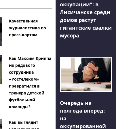
оккупации": в
Лисичанске среди
домов растут
Качественная
гигантские свалки
журналистика по
мусора
пресс-картам
Как Максим Криппа
из рядового
сотрудника
«Ростелеком»
превратился в
тренера детской
футбольной
Очередь на
команды?
полгода вперед:
на
Как выглядит
оккупированной