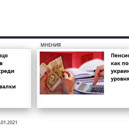
МНЕНИЯ
ицо
Пенси
в
как п
среди
украи
т
уровня
свалки
2.01.2021