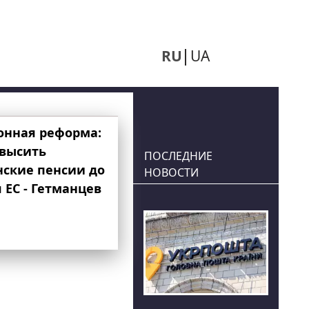
RU
UA
онная реформа:
овысить
ПОСЛЕДНИЕ
нские пенсии до
НОВОСТИ
 ЕС - Гетманцев