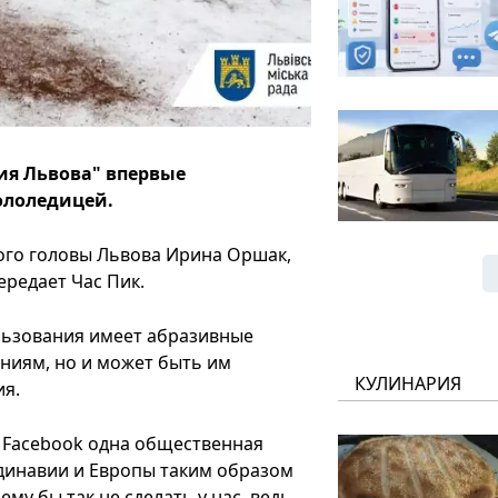
тия Львова" впервые
ололедицей.
ого головы Львова Ирина Оршак,
ередает Час Пик.
льзования имеет абразивные
ениям, но и может быть им
КУЛИНАРИЯ
ия.
В Facebook одна общественная
ндинавии и Европы таким образом
ему бы так не сделать у нас, ведь