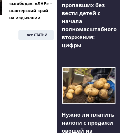
«свобода»: «ЛНР» –
пропавших без
шахтерский край
вести детей с
на издыхании
начала
полномасштабного
- все СТАТЬИ
вторжения:
цифры
Нужно ли платить
налоги с продажи
овощей из