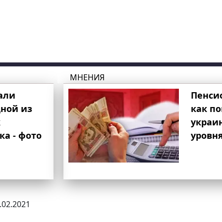
МНЕНИЯ
али
Пенси
ной из
как п
к
украи
ка - фото
уровня
1.02.2021