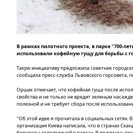
В рамках пилотного проекта, в парке "700-ле
использовали кофейную гущу для борьбы с г
Такую инициативу предложила советник городск
сообщила пресс-служба Львовского горсовета, п
Оршак отмечает, что кофейная гуща после испо
свойства и не только не вредит зеленым насажд
полезной и не требует сбора после использован
"Об этой идее я прочитала в социальных сетях. 
организация Киева написала, что в странах Ска
борются с гололедицей в парках. Я подумала: поч