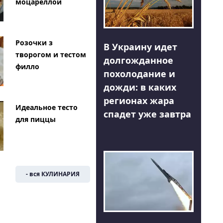
моцареллой
Розочки з
В Украину идет
творогом и тестом
долгожданное
филло
похолодание и
дожди: в каких
регионах жара
Идеальное тесто
спадет уже завтра
для пиццы
- вся КУЛИНАРИЯ