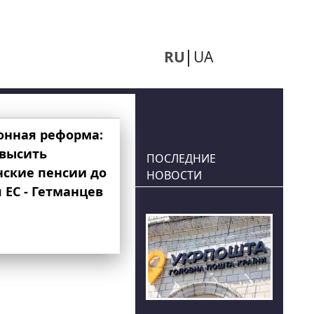
RU
UA
онная реформа:
овысить
ПОСЛЕДНИЕ
нские пенсии до
НОВОСТИ
 ЕС - Гетманцев