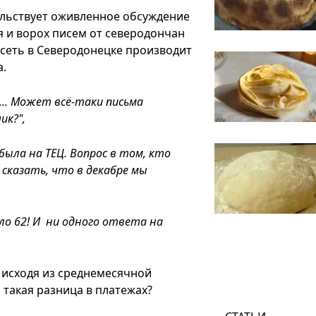
ельствует оживленное обсуждение
я и ворох писем от северодончан
осеть в Северодонецке производит
а.
!... Может всё-таки письма
ик?",
была на ТЕЦ. Вопрос в том, кто
сказать, что в декабре мы
ало 62! И ни одного ответа на
я исходя из среднемесячной
 такая разница в платежах?