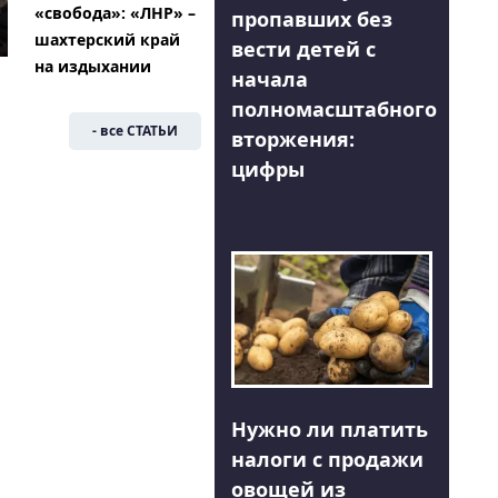
«свобода»: «ЛНР» –
пропавших без
шахтерский край
вести детей с
на издыхании
начала
полномасштабного
- все СТАТЬИ
вторжения:
цифры
Нужно ли платить
налоги с продажи
овощей из