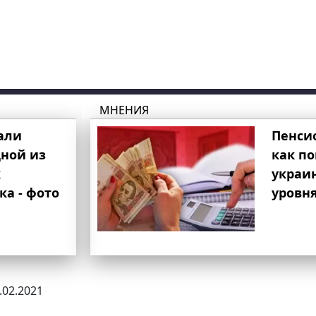
МНЕНИЯ
али
Пенси
ной из
как п
к
украи
ка - фото
уровня
8.02.2021