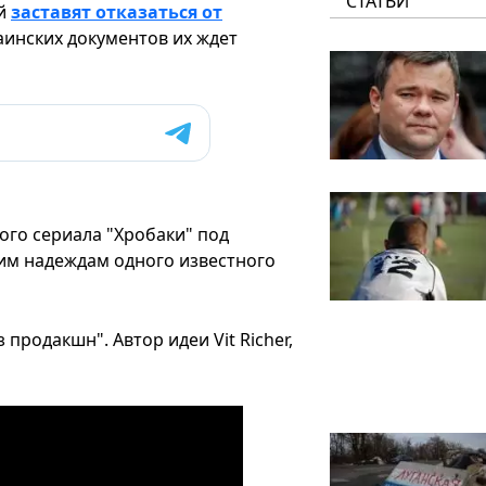
СТАТЬИ
ий
заставят отказаться от
раинских документов их ждет
го сериала "Хробаки" под
им надеждам одного известного
продакшн". Автор идеи Vit Richer,