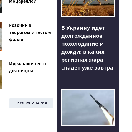
моцареллой
Розочки з
В Украину идет
творогом и тестом
долгожданное
филло
похолодание и
дожди: в каких
регионах жара
Идеальное тесто
спадет уже завтра
для пиццы
- вся КУЛИНАРИЯ