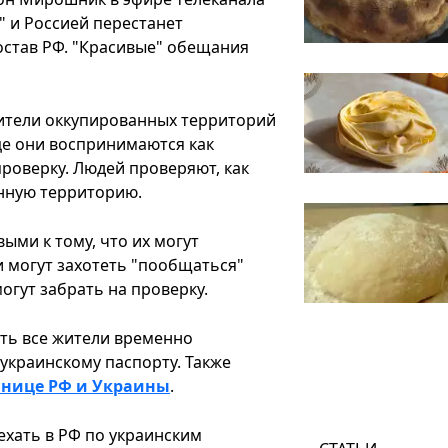
" и Россией перестанет
остав РФ. "Красивые" обещания
жители оккупированных территорий
ице они воспринимаются как
роверку. Людей проверяют, как
анную территорию.
ми к тому, что их могут
и могут захотеть "пообщаться"
огут забрать на проверку.
ить все жители временно
украинскому паспорту. Также
анице РФ и Украины
.
ехать в РФ по украинским