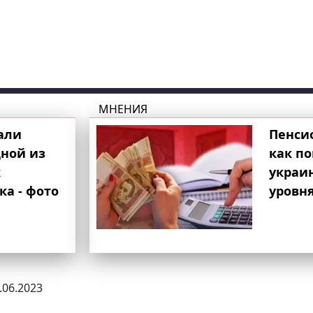
МНЕНИЯ
али
Пенси
ной из
как п
к
украи
ка - фото
уровня
1.06.2023