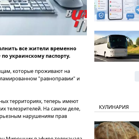
полнить все жители временно
 по украинскому паспорту.
нцам, которые проживают на
кламированном "равноправии" и
ных территориях, теперь имеют
КУЛИНАРИЯ
ких телезрителей. На самом деле,
ерьезным нарушениям прав
ион Мирошник в эфире телеканала