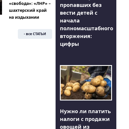
«свобода»: «ЛНР» –
пропавших без
шахтерский край
вести детей с
на издыхании
начала
полномасштабного
- все СТАТЬИ
вторжения:
цифры
Нужно ли платить
налоги с продажи
овощей из