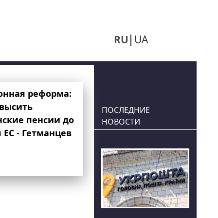
RU
UA
онная реформа:
овысить
ПОСЛЕДНИЕ
нские пенсии до
НОВОСТИ
 ЕС - Гетманцев