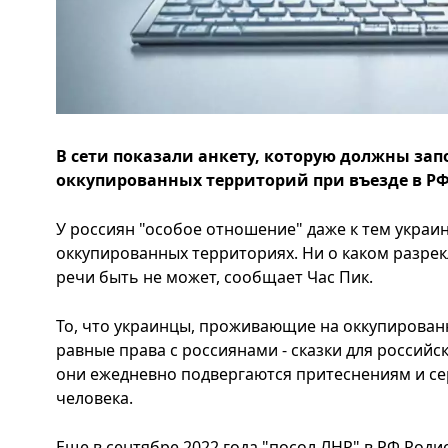
В сети показали анкету, которую должны за
оккупированных территорий при въезде в РФ
У россиян "особое отношение" даже к тем украи
оккупированных территориях. Ни о каком разре
речи быть не может, сообщает Час Пик.
То, что украинцы, проживающие на оккупирован
равные права с россиянами - сказки для российс
они ежедневно подвергаются притеснениям и с
человека.
Еще в сентябре 2022 года "посол ЛНР" в РФ Род