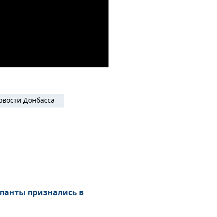
овости Донбасса
упанты признались в