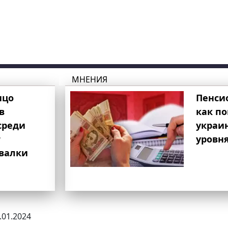
МНЕНИЯ
ицо
Пенси
в
как п
среди
украи
т
уровня
свалки
7.01.2024