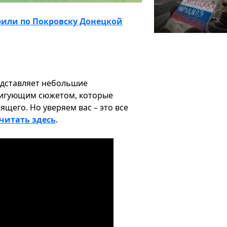
или по Покровску Донецкой
едставляет небольшие
тригующим сюжетом, которые
щего. Но уверяем вас – это все
читать здесь
.