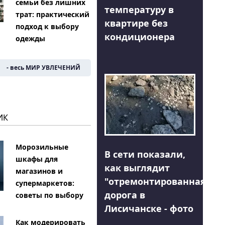
семьи без лишних
температуру в
трат: практический
квартире без
подход к выбору
кондиционера
одежды
- весь МИР УВЛЕЧЕНИЙ
ИК
Морозильные
В сети показали,
шкафы для
как выглядит
магазинов и
"отремонтированная"
супермаркетов:
дорога в
советы по выбору
Лисичанске - фото
Как модерировать