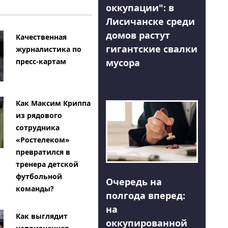
оккупации": в
Лисичанске среди
домов растут
Качественная
гигантские свалки
журналистика по
мусора
пресс-картам
Как Максим Криппа
из рядового
сотрудника
«Ростелеком»
превратился в
тренера детской
футбольной
Очередь на
команды?
полгода вперед:
на
Как выглядит
оккупированной