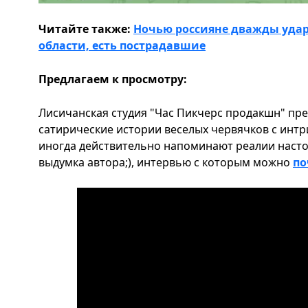
Читайте также:
Ночью россияне дважды удар
области, есть пострадавшие
Предлагаем к просмотру:
Лисичанская студия "Час Пикчерс продакшн" пр
сатирические истории веселых червячков с ин
иногда действительно напоминают реалии настоя
выдумка автора;), интервью с которым можно
по