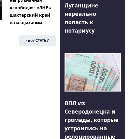
непризнанная
Луганщине
«свобода»: «ЛНР» –
нереально
шахтерский край
попасть к
на издыхании
нотариусу
- все СТАТЬИ
ВПЛ из
Северодонецка и
громады, которые
устроились на
релоцированные