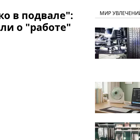
ко в подвале":
МИР УВЛЕЧЕНИ
ли о "работе"