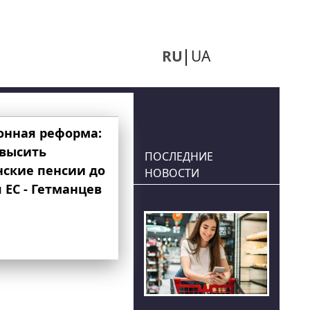
RU
UA
онная реформа:
овысить
ПОСЛЕДНИЕ
нские пенсии до
НОВОСТИ
 ЕС - Гетманцев