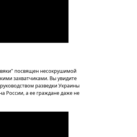
рвяки" посвящен несокрушимой
скими захватчиками. Вы увидите
д руководством разведки Украины
на России, а ее граждане даже не