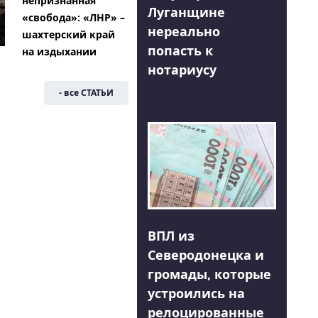
непризнанная
Луганщине
«свобода»: «ЛНР» –
нереально
шахтерский край
попасть к
на издыхании
нотариусу
- все СТАТЬИ
ВПЛ из
Северодонецка и
громады, которые
устроились на
релоцированные