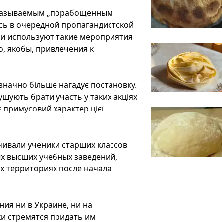
 называемым „порабощенным
сь в очередной пропагандистской
ии используют такие мероприятия
о, якобы, привлечения к
 значно більше нагадує постановку.
мушують брати участь у таких акціях
 примусовий характер цієї
чивали ученики старших классов
х высших учебных заведений,
х территориях после начала
ия ни в Украине, ни на
и стремятся придать им