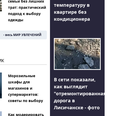
семьи без лишних
температуру в
трат: практический
квартире без
подход к выбору
кондиционера
одежды
- весь МИР УВЛЕЧЕНИЙ
ИК
Морозильные
В сети показали,
шкафы для
как выглядит
магазинов и
"отремонтированная"
супермаркетов:
дорога в
советы по выбору
Лисичанске - фото
Как модерировать