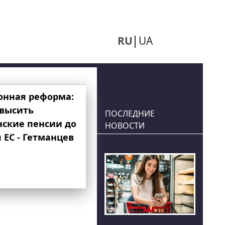
RU
UA
онная реформа:
овысить
ПОСЛЕДНИЕ
нские пенсии до
НОВОСТИ
 ЕС - Гетманцев