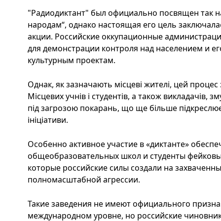
"Радиодиктант" был официально посвящен так
народам“, однако настоящая его цель заключала
акции. Российские оккупационные администрац
для демонстрации контроля над населением и ег
культурным проектам.
Однак, як зазначають місцеві жителі, цей процес
Місцевих учнів і студентів, а також викладачів, з
під загрозою покарань, що ще більше підкреслює
ініціативи.
Особенно активное участие в «диктанте» обеспе
общеобразовательных школ и студенты фейковы
которые российские силы создали на захваченны
полномасштабной агрессии.
Такие заведения не имеют официального признан
международном уровне, но российские чиновник