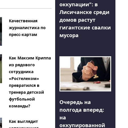
оккупации": в
Лисичанске среди
домов растут
Качественная
гигантские свалки
журналистика по
мусора
пресс-картам
Как Максим Криппа
из рядового
сотрудника
«Ростелеком»
превратился в
тренера детской
футбольной
Очередь на
команды?
полгода вперед:
на
Как выглядит
оккупированной