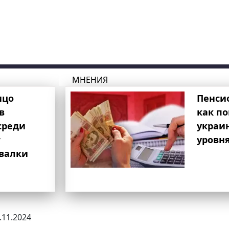
МНЕНИЯ
ицо
Пенси
в
как п
среди
украи
т
уровня
свалки
6.11.2024