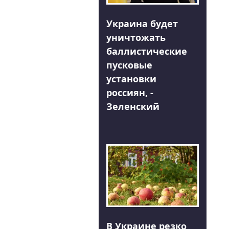
Украина будет
уничтожать
баллистические
пусковые
установки
россиян, -
Зеленский
В Украине резко