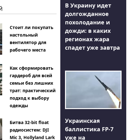
В Украину идет
Й
долгожданное
похолодание и
Стоит ли покупать
дожди: в каких
настольный
регионах жара
вентилятор для
спадет уже завтра
рабочего места
Как сформировать
гардероб для всей
семьи без лишних
трат: практический
подход к выбору
одежды
Украинская
Битва 32-bit float
баллистика FP-7
радиосистем: DJI
уже на
Mic 3, Hollyland Lark