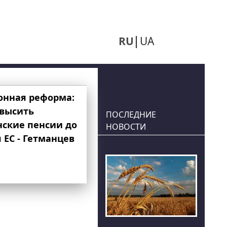
RU
UA
онная реформа:
овысить
ПОСЛЕДНИЕ
нские пенсии до
НОВОСТИ
 ЕС - Гетманцев