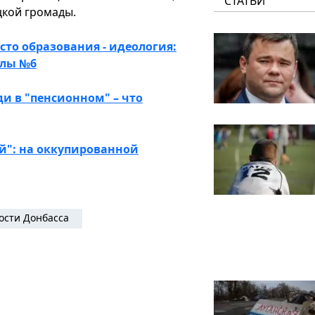
СТАТЬИ
цкой громады.
сто образования - идеология:
олы №6
и в "пенсионном" – что
й": на оккупированной
ости Донбасса