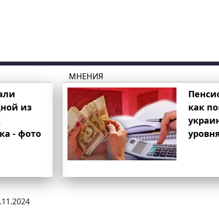
МНЕНИЯ
али
Пенси
ной из
как п
к
украи
ка - фото
уровня
3.11.2024