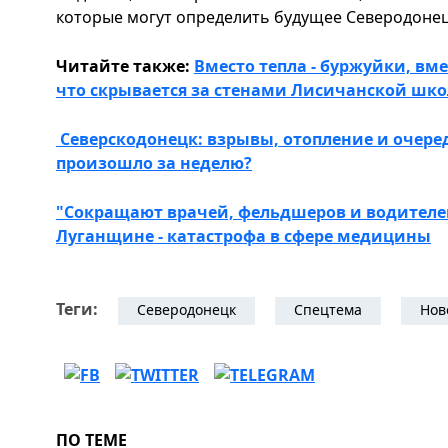
которые могут определить будущее Северодоне
Читайте также:
Вместо тепла - буржуйки, вме
что скрывается за стенами Лисичанской шк
Северскодонецк: взрывы, отопление и очеред
произошло за неделю?
"Сокращают врачей, фельдшеров и водителе
Луганщине - катастрофа в сфере медицины
Теги:
Северодонецк
Спецтема
Нов
ПО ТЕМЕ