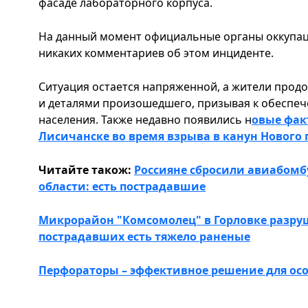
фасаде лабораторного корпуса.
На данный момент официальные органы оккупац
никаких комментариев об этом инциденте.
Ситуация остается напряженной, а жители прод
и деталями произошедшего, призывая к обеспеч
населения. Также недавно появились н
овые фак
Лисичанске во время взрыва в канун Нового 
Читайте також:
Россияне сбросили авиабомб
области: есть пострадавшие
Микрорайон "Комсомолец" в Горловке разру
пострадавших есть тяжело раненые
Перфораторы – эффективное решение для ос