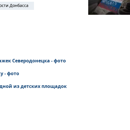
ости Донбасса
ажек Северодонецка - фото
у - фото
 одной из детских площадок