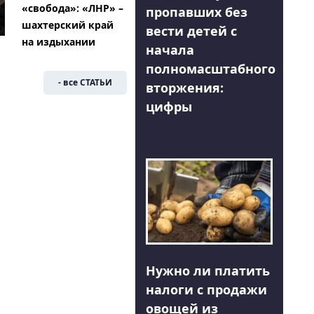
«свобода»: «ЛНР» –
пропавших без
шахтерский край
вести детей с
на издыхании
начала
полномасштабного
- все СТАТЬИ
вторжения:
цифры
Нужно ли платить
налоги с продажи
овощей из