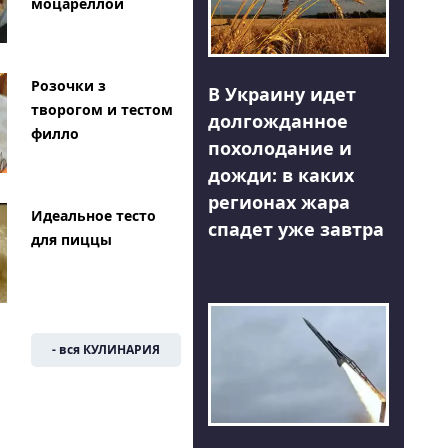
моцареллой
Розочки з
В Украину идет
творогом и тестом
долгожданное
филло
похолодание и
дожди: в каких
регионах жара
Идеальное тесто
спадет уже завтра
для пиццы
- вся КУЛИНАРИЯ