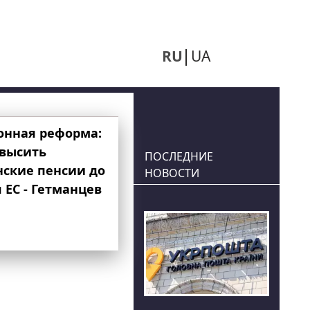
RU
UA
онная реформа:
овысить
ПОСЛЕДНИЕ
нские пенсии до
НОВОСТИ
 ЕС - Гетманцев