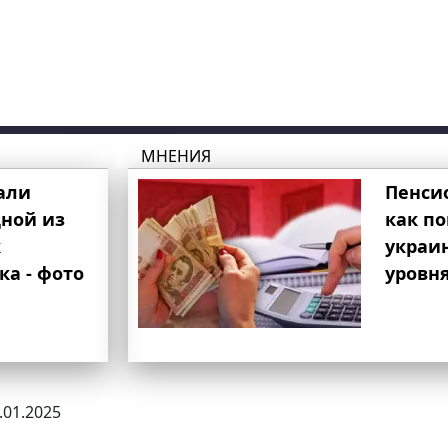
МНЕНИЯ
али
Пенси
ной из
как п
к
украи
ка - фото
уровня
4.01.2025