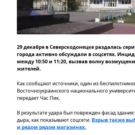
29 декабря в Северскодонецке раздалась сер
города активно обсуждали в соцсетях. Инци
между 10:50 и 11:20, вызвав волну возмущен
жителей.
Как сообщают источники, один из беспилотнико
Восточноукраинского национального университ
передает Час Пик.
В результате удара был поврежден фасад здания
дыра, как показывают соцсети.
Взрыв также выб
и рядом рядом магазинах.