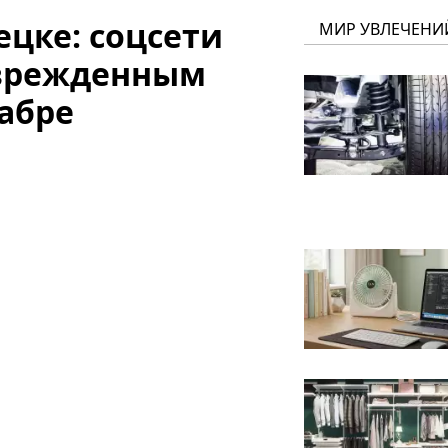
цке: соцсети
МИР УВЛЕЧЕНИ
оврежденным
абре