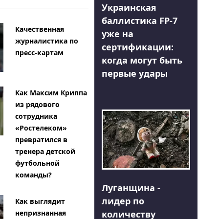
Украинская
баллистика FP-7
Качественная
уже на
журналистика по
сертификации:
пресс-картам
когда могут быть
первые удары
Как Максим Криппа
из рядового
сотрудника
«Ростелеком»
превратился в
тренера детской
футбольной
команды?
Луганщина -
лидер по
Как выглядит
количеству
непризнанная