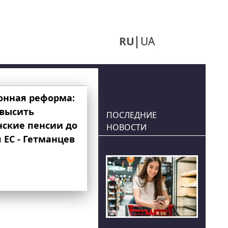
RU
UA
онная реформа:
овысить
ПОСЛЕДНИЕ
нские пенсии до
НОВОСТИ
 ЕС - Гетманцев