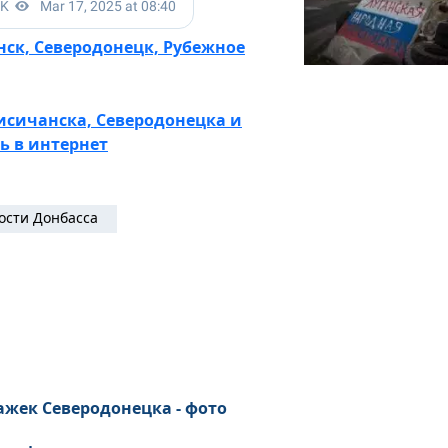
ск, Северодонецк, Рубежное
исичанска, Северодонецка и
ь в интернет
ости Донбасса
ажек Северодонецка - фото