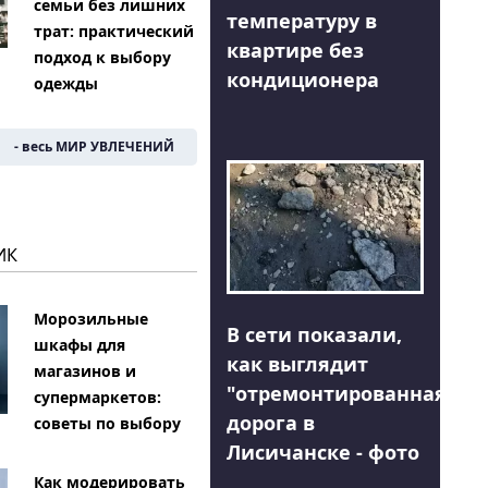
семьи без лишних
температуру в
трат: практический
квартире без
подход к выбору
кондиционера
одежды
- весь МИР УВЛЕЧЕНИЙ
ИК
Морозильные
В сети показали,
шкафы для
как выглядит
магазинов и
"отремонтированная"
супермаркетов:
дорога в
советы по выбору
Лисичанске - фото
Как модерировать