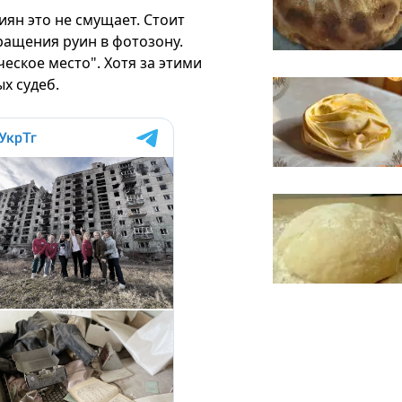
иян это не смущает. Стоит
ращения руин в фотозону.
еское место". Хотя за этими
х судеб.