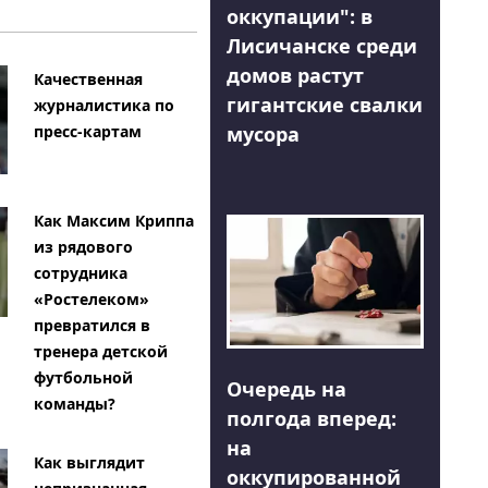
оккупации": в
Лисичанске среди
домов растут
Качественная
гигантские свалки
журналистика по
мусора
пресс-картам
Как Максим Криппа
из рядового
сотрудника
«Ростелеком»
превратился в
тренера детской
футбольной
Очередь на
команды?
полгода вперед:
на
Как выглядит
оккупированной