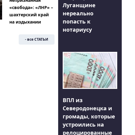
непризнанная
Луганщине
«свобода»: «ЛНР» –
нереально
шахтерский край
попасть к
на издыхании
нотариусу
- все СТАТЬИ
ВПЛ из
Северодонецка и
громады, которые
устроились на
релоцированные