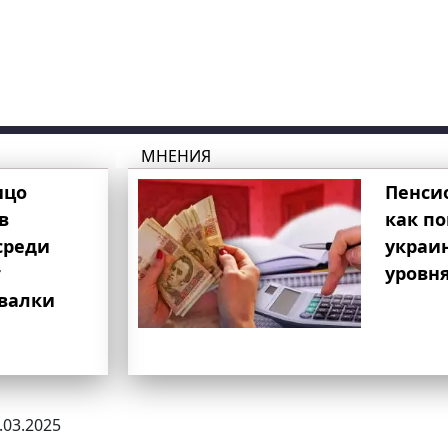
МНЕНИЯ
ицо
Пенси
в
как п
среди
украи
т
уровня
свалки
7.03.2025