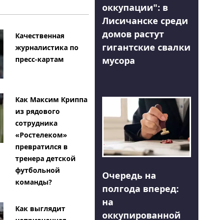
оккупации": в
Лисичанске среди
домов растут
Качественная
гигантские свалки
журналистика по
мусора
пресс-картам
Как Максим Криппа
из рядового
сотрудника
«Ростелеком»
превратился в
тренера детской
футбольной
Очередь на
команды?
полгода вперед:
на
Как выглядит
оккупированной