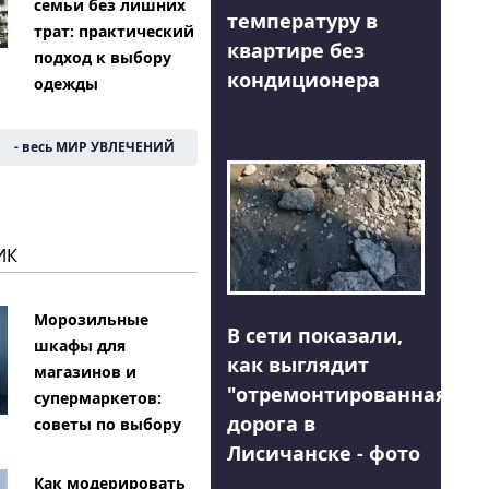
семьи без лишних
температуру в
трат: практический
квартире без
подход к выбору
кондиционера
одежды
- весь МИР УВЛЕЧЕНИЙ
ИК
Морозильные
В сети показали,
шкафы для
как выглядит
магазинов и
"отремонтированная"
супермаркетов:
дорога в
советы по выбору
Лисичанске - фото
Как модерировать