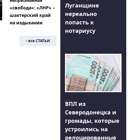
непризнанная
Луганщине
«свобода»: «ЛНР» –
нереально
шахтерский край
попасть к
на издыхании
нотариусу
- все СТАТЬИ
ВПЛ из
Северодонецка и
громады, которые
устроились на
релоцированные