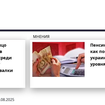
МНЕНИЯ
ицо
Пенси
в
как п
среди
украи
т
уровня
свалки
4.08.2025