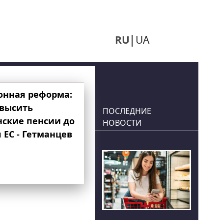
RU
UA
онная реформа:
овысить
ПОСЛЕДНИЕ
нские пенсии до
НОВОСТИ
 ЕС - Гетманцев