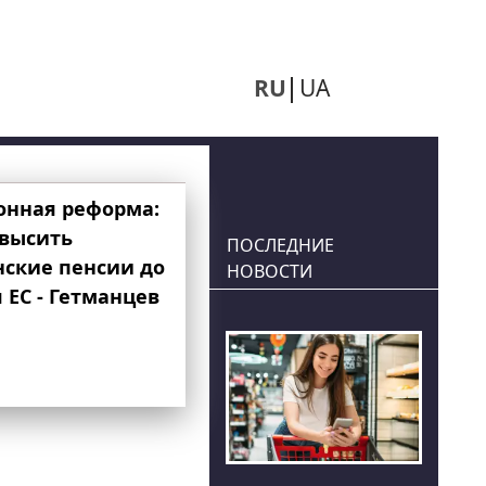
RU
UA
онная реформа:
овысить
ПОСЛЕДНИЕ
нские пенсии до
НОВОСТИ
 ЕС - Гетманцев