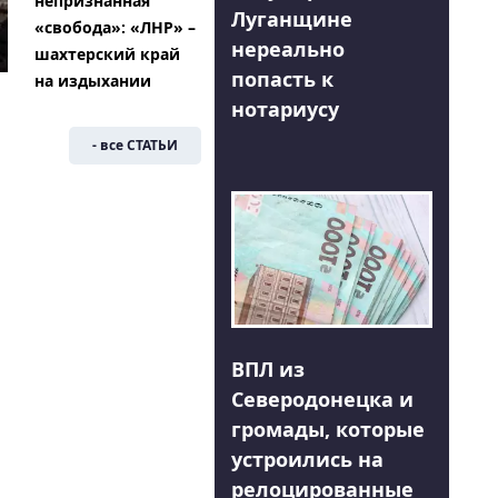
непризнанная
Луганщине
«свобода»: «ЛНР» –
нереально
шахтерский край
попасть к
на издыхании
нотариусу
- все СТАТЬИ
ВПЛ из
Северодонецка и
громады, которые
устроились на
релоцированные