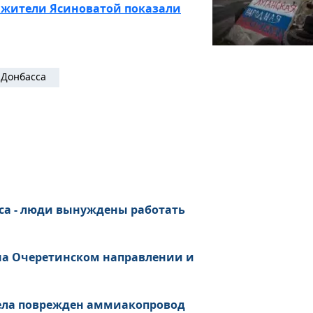
о: жители Ясиноватой показали
 Донбасса
са - люди вынуждены работать
 на Очеретинском направлении и
рела поврежден аммиакопровод