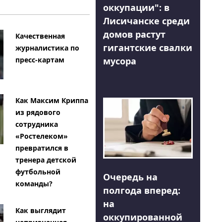
оккупации": в
Лисичанске среди
домов растут
Качественная
гигантские свалки
журналистика по
мусора
пресс-картам
Как Максим Криппа
из рядового
сотрудника
«Ростелеком»
превратился в
тренера детской
футбольной
Очередь на
команды?
полгода вперед:
на
Как выглядит
оккупированной