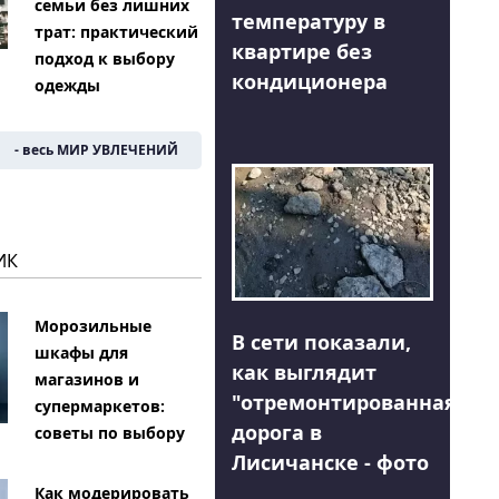
семьи без лишних
температуру в
трат: практический
квартире без
подход к выбору
кондиционера
одежды
- весь МИР УВЛЕЧЕНИЙ
ИК
Морозильные
В сети показали,
шкафы для
как выглядит
магазинов и
"отремонтированная"
супермаркетов:
дорога в
советы по выбору
Лисичанске - фото
Как модерировать