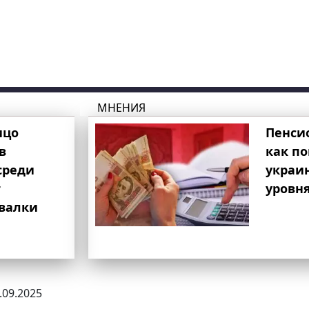
МНЕНИЯ
ицо
Пенси
в
как п
среди
украи
т
уровня
свалки
5.09.2025