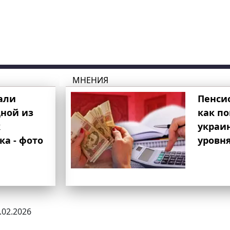
МНЕНИЯ
али
Пенси
ной из
как п
к
украи
ка - фото
уровня
3.02.2026