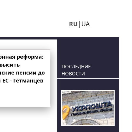
RU
UA
онная реформа:
овысить
ПОСЛЕДНИЕ
нские пенсии до
НОВОСТИ
 ЕС - Гетманцев