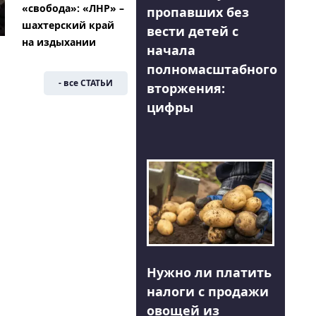
«свобода»: «ЛНР» –
пропавших без
шахтерский край
вести детей с
на издыхании
начала
полномасштабного
- все СТАТЬИ
вторжения:
цифры
Нужно ли платить
налоги с продажи
овощей из