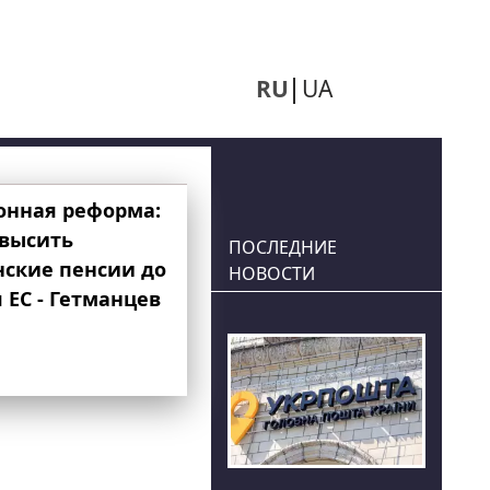
RU
UA
онная реформа:
овысить
ПОСЛЕДНИЕ
нские пенсии до
НОВОСТИ
 ЕС - Гетманцев