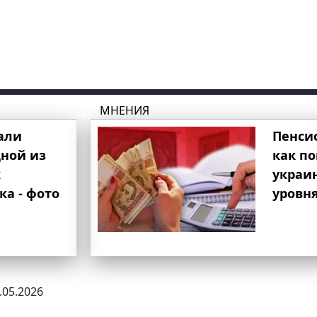
МНЕНИЯ
али
Пенси
ной из
как п
к
украи
ка - фото
уровня
8.05.2026