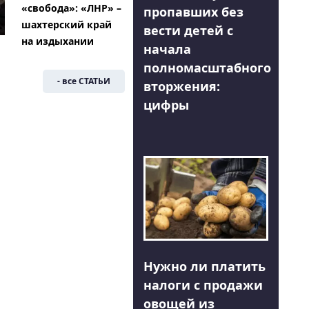
«свобода»: «ЛНР» –
пропавших без
шахтерский край
вести детей с
на издыхании
начала
полномасштабного
- все СТАТЬИ
вторжения:
цифры
Нужно ли платить
налоги с продажи
овощей из