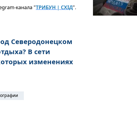
egram-канала "
ТРИБУН | СХІД
".
под Северодонецком
отдыха? В сети
которых изменениях
ографии