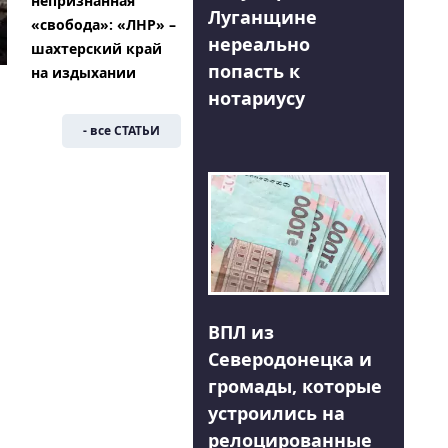
непризнанная
Луганщине
«свобода»: «ЛНР» –
нереально
шахтерский край
попасть к
на издыхании
нотариусу
- все СТАТЬИ
ВПЛ из
Северодонецка и
громады, которые
устроились на
релоцированные