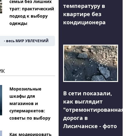
семьи без лишних
температуру в
трат: практический
квартире без
подход к выбору
кондиционера
одежды
- весь МИР УВЛЕЧЕНИЙ
ИК
Морозильные
В сети показали,
шкафы для
как выглядит
магазинов и
"отремонтированная"
супермаркетов:
дорога в
советы по выбору
Лисичанске - фото
Как модерировать