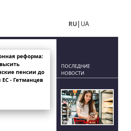
RU
UA
онная реформа:
овысить
ПОСЛЕДНИЕ
нские пенсии до
НОВОСТИ
 ЕС - Гетманцев