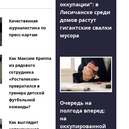
оккупации": в
Лисичанске среди
домов растут
Качественная
гигантские свалки
журналистика по
мусора
пресс-картам
Как Максим Криппа
из рядового
сотрудника
«Ростелеком»
превратился в
тренера детской
футбольной
Очередь на
команды?
полгода вперед:
на
Как выглядит
оккупированной