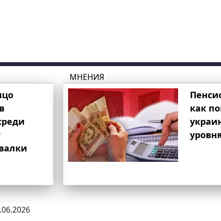
МНЕНИЯ
ицо
Пенси
в
как п
среди
украи
т
уровня
свалки
9.06.2026