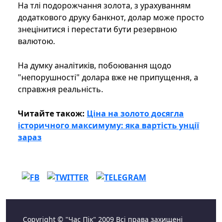
На тлі подорожчання золота, з урахуванням
додаткового друку банкнот, долар може просто
знецінитися і перестати бути резервною
валютою.
На думку аналітиків, побоювання щодо
"непорушності" долара вже не припущення, а
справжня реальність.
Читайте також:
Ціна на золото досягла
історичного максимуму: яка вартість унції
зараз
Copyright © "Час Пік" 2009 Всі права захищені