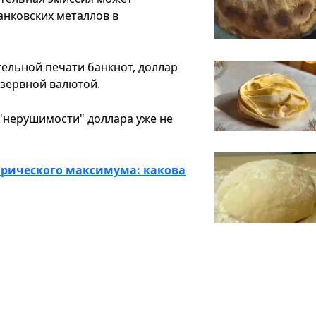
нковских металлов в
ельной печати банкнот, доллар
езервной валютой.
"нерушимости" доллара уже не
орического максимума: какова