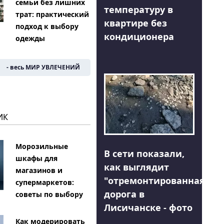
семьи без лишних
температуру в
трат: практический
квартире без
подход к выбору
кондиционера
одежды
- весь МИР УВЛЕЧЕНИЙ
ИК
Морозильные
В сети показали,
шкафы для
как выглядит
магазинов и
"отремонтированная"
супермаркетов:
дорога в
советы по выбору
Лисичанске - фото
Как модерировать