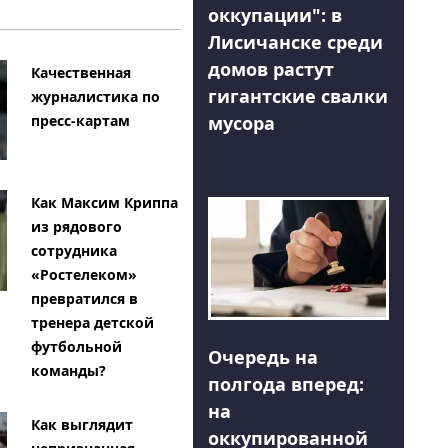
оккупации": в
Лисичанске среди
домов растут
Качественная
гигантские свалки
журналистика по
мусора
пресс-картам
Как Максим Криппа
из рядового
сотрудника
«Ростелеком»
превратился в
тренера детской
футбольной
Очередь на
команды?
полгода вперед:
на
Как выглядит
оккупированной