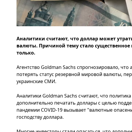
Аналитики считают, что доллар может утрат
валюты. Причиной тему стало существенное 
только.
Агентство Goldman Sachs спрогнозировало, что
потерять статус резервной мировой валюты, пер
украинские СМИ.
Аналитики Goldman Sachs считают, что политик
дополнительно печатать доллары с целью подде
пандемии COVID-19 вызывает "валютные опасени
господству доллара.
Многие инвесторы стали опасаться, что дополн