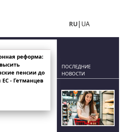
RU
UA
онная реформа:
овысить
ПОСЛЕДНИЕ
нские пенсии до
НОВОСТИ
 ЕС - Гетманцев