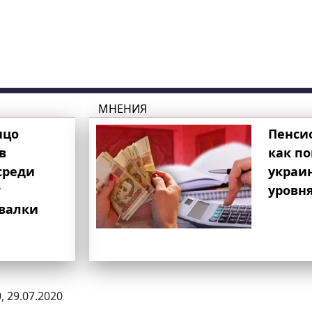
МНЕНИЯ
ицо
Пенси
в
как п
среди
украи
т
уровня
свалки
, 29.07.2020