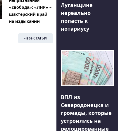
непризнанная
Луганщине
«свобода»: «ЛНР» –
нереально
шахтерский край
попасть к
на издыхании
нотариусу
- все СТАТЬИ
ВПЛ из
Северодонецка и
громады, которые
устроились на
релоцированные