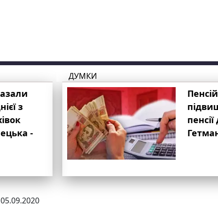
ДУМКИ
казали
Пенсій
ієї з
підвищ
хівок
пенсії 
ецька -
Гетма
 05.09.2020