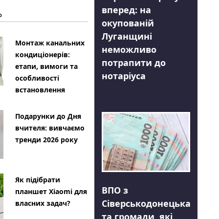
вперед: на
Ь
окупованій
Луганщині
Монтаж канальних
неможливо
кондиціонерів:
потрапити до
етапи, вимоги та
нотаріуса
особливості
встановлення
Подарунки до Дня
вчителя: вивчаємо
тренди 2026 року
Як підібрати
ВПО з
планшет Xiaomi для
Сіверськодонецька
власних задач?
та громади, які