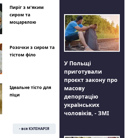
Пиріг з м'яким
сиром та
моцарелою
Розочки з сиром та
тістом філо
У Польщі
приготували
проєкт закону про
Ідеальне тісто для
масову
піци
депортацію
українських
чоловіків, - ЗМІ
- вся КУЛІНАРІЯ