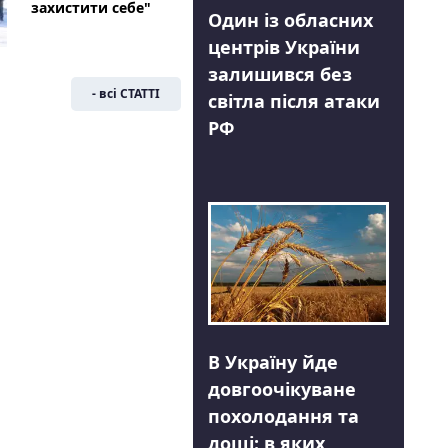
захистити себе"
Один із обласних
центрів України
залишився без
- всі СТАТТІ
світла після атаки
РФ
В Україну йде
довгоочікуване
похолодання та
дощі: в яких