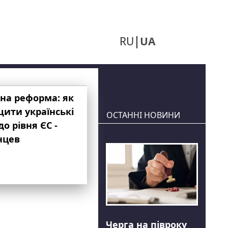
RU
UA
на реформа: як
ити українські
ОСТАННІ НОВИНИ
до рівня ЄС -
нцев
Черга на півроку