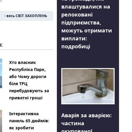
влаштувалися на
релоковані
- весь СВІТ ЗАХОПЛЕНЬ
підприємства,
можуть отримати
виплати:
К
подробиці
Хто власник
Республіка Парк,
або Чому дороги
біля ТРЦ
перебудовують за
приватні гроші
Інтерактивна
Аварія за аварією:
панель 65 дюймів:
частина
як зробити
окупованої