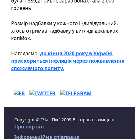
була 1 889,2 гривні, зараз вона стала 2 000
гривень.
Розмір надбавки у кожного індивідуальний,
хтось отримав надбавку у вигляді декількох
копійок.
Нагадаємо,
до кінця 2020 року в Україні
прискориться інфляція через пожвавлення
споживчого попиту.
Copyright © "Час Пік" 2009 Всі права захищені
Про портал
Інформаційна співпраця