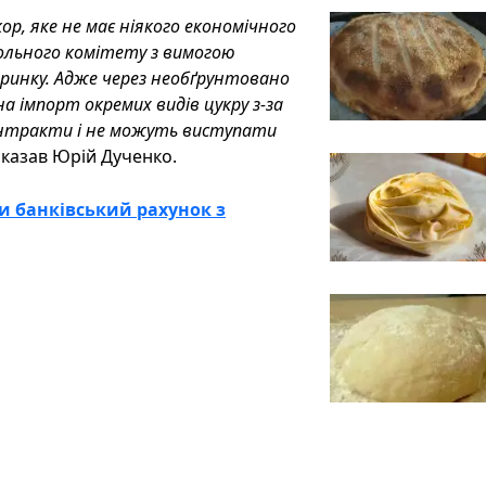
р, яке не має ніякого економічного
ольного комітету з вимогою
 ринку. Адже через необґрунтовано
а імпорт окремих видів цукру з-за
контракти і не можуть виступати
 сказав Юрій Дученко.
и банківський рахунок з