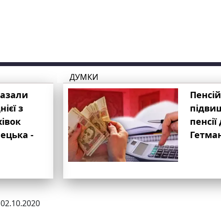
ДУМКИ
казали
Пенсій
ієї з
підвищ
хівок
пенсії 
ецька -
Гетма
 02.10.2020