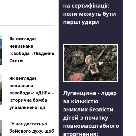
на сертифікації:
коли можуть бути
перші удари
Як виглядає
невизнана
"свобода": Південна
Осетія
Як виглядає
невизнана
Луганщина - лідер
«свобода»: «ДНР» –
історична бомба
за кількістю
уповільненої дії
зниклих безвісти
дітей з початку
"У нас достатньо
повномасштабного
бойового духу, щоб
вторгнення: