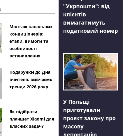
"Укрпошти": від
Ь
клієнтів
вимагатимуть
Монтаж канальних
податковий номер
кондиціонерів:
етапи, вимоги та
особливості
встановлення
Подарунки до Дня
вчителя: вивчаємо
тренди 2026 року
У Польщі
приготували
Як підібрати
проєкт закону про
планшет Xiaomi для
масову
власних задач?
депортацію