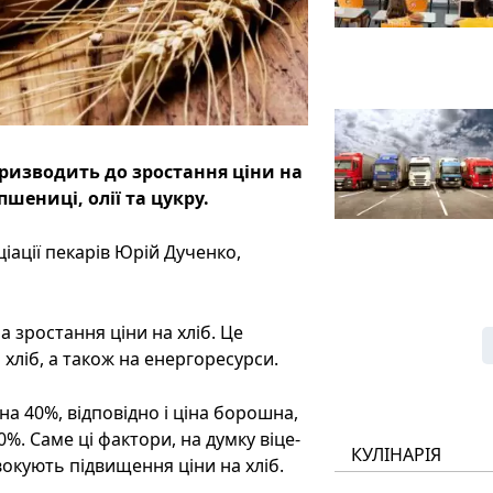
призводить до зростання ціни на
пшениці, олії та цукру.
іації пекарів Юрій Дученко,
 зростання ціни на хліб. Це
 хліб, а також на енергоресурси.
на 40%, відповідно і ціна борошна,
0%. Саме ці фактори, на думку віце-
КУЛІНАРІЯ
вокують підвищення ціни на хліб.