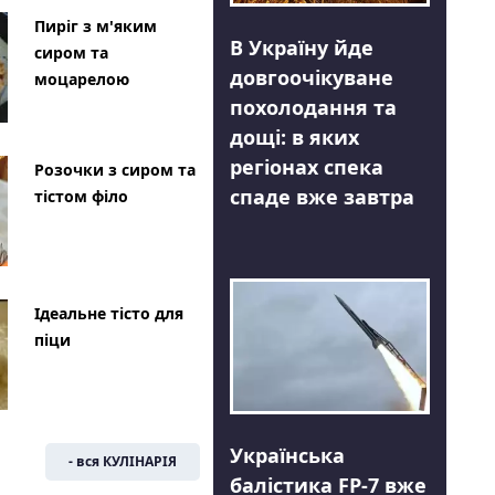
Пиріг з м'яким
В Україну йде
сиром та
довгоочікуване
моцарелою
похолодання та
дощі: в яких
регіонах спека
Розочки з сиром та
спаде вже завтра
тістом філо
Ідеальне тісто для
піци
Українська
- вся КУЛІНАРІЯ
балістика FP-7 вже