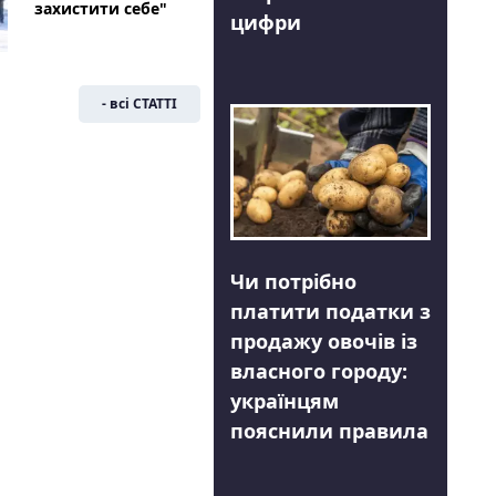
захистити себе"
цифри
- всі СТАТТІ
Чи потрібно
платити податки з
продажу овочів із
власного городу:
українцям
пояснили правила