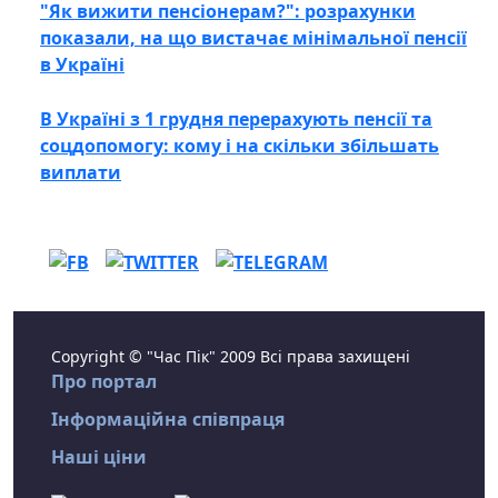
"Як вижити пенсіонерам?": розрахунки
показали, на що вистачає мінімальної пенсії
в Україні
В Україні з 1 грудня перерахують пенсії та
соцдопомогу: кому і на скільки збільшать
виплати
Copyright © "Час Пік" 2009 Всі права захищені
Про портал
Інформаційна співпраця
Наші ціни