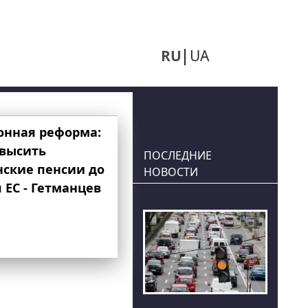
RU
UA
онная реформа:
овысить
ПОСЛЕДНИЕ
нские пенсии до
НОВОСТИ
 ЕС - Гетманцев