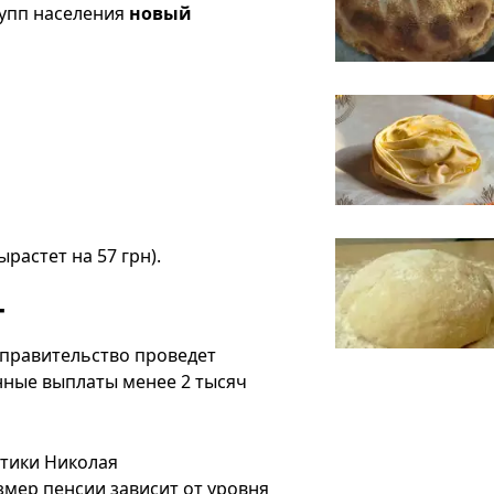
рупп населения
новый
ырастет на 57 грн).
т
правительство проведет
нные выплаты менее 2 тысяч
итики Николая
змер пенсии зависит от уровня