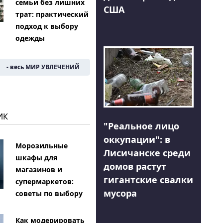
семьи без лишних
США
трат: практический
подход к выбору
одежды
- весь МИР УВЛЕЧЕНИЙ
ИК
"Реальное лицо
оккупации": в
Морозильные
Лисичанске среди
шкафы для
домов растут
магазинов и
гигантские свалки
супермаркетов:
мусора
советы по выбору
Как модерировать