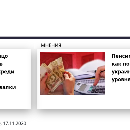
МНЕНИЯ
ицо
Пенси
в
как п
среди
украи
т
уровня
свалки
, 17.11.2020