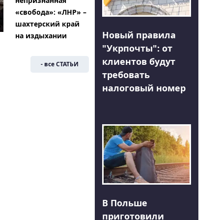
непризнанная
«свобода»: «ЛНР» –
шахтерский край
Новый правила
на издыхании
"Укрпочты": от
клиентов будут
- все СТАТЬИ
требовать
налоговый номер
В Польше
приготовили