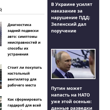
В Украине усилят
Й
наказание за
нарушение ПДД:
Зеленский дал
Диагностика
поручение
задней подвески
авто: симптомы
неисправностей и
способы их
устранения
Стоит ли покупать
настольный
вентилятор для
рабочего места
Путин может
напасть на НАТО
Как сформировать
уже этой осенью:
гардероб для всей
данные разведки