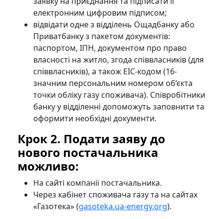
заявку на приєднання та підписати її
електронним цифровим підписом;
відвідати одне з відділень Ощадбанку або
Приватбанку з пакетом документів:
паспортом, ІПН, документом про право
власності на житло, згода співвласників (для
співвласників), а також EIC-кодом (16-
значним персональним номером об’єкта
точки обліку газу споживача). Співробітники
банку у відділенні допоможуть заповнити та
оформити необхідні документи.
Крок 2. Подати заяву до
нового постачальника
можливо:
На сайті компанії постачальника.
Через кабінет споживача газу та на сайтах
«Газотека» (
gasoteka.ua-energy.org
).