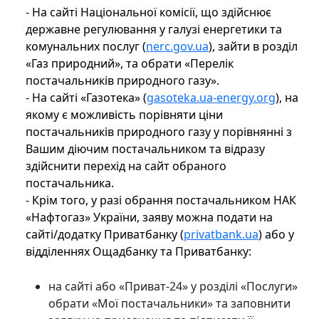
- На сайті Національної комісії, що здійснює
державне регулювання у галузі енергетики та
комунальних послуг (
nerc.gov.ua
), зайти в розділ
«Газ природний», та обрати «Перелік
постачальників природного газу».
- На сайті «Газотека» (
gasoteka.ua-energy.org
), на
якому є можливість порівняти ціни
постачальників природного газу у порівнянні з
Вашим діючим постачальником та відразу
здійснити перехід на сайт обраного
постачальника.
- Крім того, у разі обрання постачальником НАК
«Нафтогаз» України, заяву можна подати на
сайті/додатку Приватбанку (
privatbank.ua
) або у
відділеннях Ощадбанку та Приватбанку:
на сайті або «Приват-24» у розділі «Послуги»
обрати «Мої постачальники» та заповнити