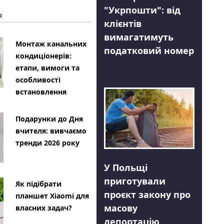
"Укрпошти": від
Ь
клієнтів
вимагатимуть
Монтаж канальних
податковий номер
кондиціонерів:
етапи, вимоги та
особливості
встановлення
Подарунки до Дня
вчителя: вивчаємо
тренди 2026 року
У Польщі
приготували
Як підібрати
проєкт закону про
планшет Xiaomi для
масову
власних задач?
депортацію