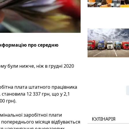
нформацію про середню
му були нижче, ніж в грудні 2020
обітна плата штатного працівника
. становила 12 337 грн, що у 2,1
00 грн).
омінальної заробітної плати
КУЛІНАРІЯ
о попереднього місяця відбувається
ься нарахування одноразових