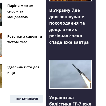
Пиріг з м'яким
В Україну йде
сиром та
довгоочікуване
моцарелою
похолодання та
дощі: в яких
регіонах спека
Розочки з сиром та
спаде вже завтра
тістом філо
Ідеальне тісто для
піци
Українська
- вся КУЛІНАРІЯ
балістика FP-7 вже