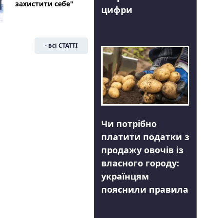
захистити себе"
цифри
- всі СТАТТІ
Чи потрібно
платити податки з
продажу овочів із
власного городу:
українцям
пояснили правила