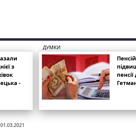
ДУМКИ
казали
Пенсій
ієї з
підвищ
хівок
пенсії 
ецька -
Гетма
 01.03.2021