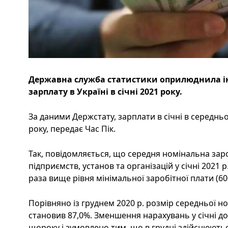
Державна служба статистики оприлюднила і
зарплату в Україні в січні 2021 року.
За даними Держстату, зарплати в січні в середньо
року, передає Час Пік.
Так, повідомляється, що середня номінальна зар
підприємств, установ та організацій у січні 2021 р
раза вище рівня мінімальної заробітної плати (60
Порівняно із груднем 2020 р. розмір середньої н
становив 87,0%. Зменшення нарахувань у січні д
щороку і зумовлено тим, що в грудні здійснюют