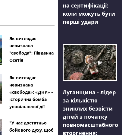
на сертифікації:
коли можуть бути
перші удари
Як виглядає
невизнана
"свобода": Південна
Осетія
Як виглядає
невизнана
Луганщина - лідер
«свобода»: «ДНР» –
історична бомба
за кількістю
уповільненої дії
зниклих безвісти
дітей з початку
"У нас достатньо
повномасштабного
бойового духу, щоб
вторгнення: