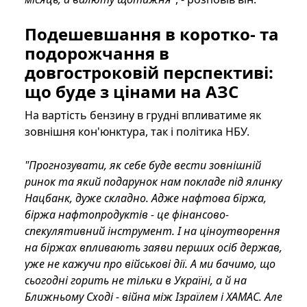
Подешевшання в коротко- та
подорожчання в
довгостроковій перспективі:
що буде з цінами на АЗС
На вартість бензину в грудні впливатиме як
зовнішня кон'юнктура, так і політика НБУ.
"Прогнозувати, як себе буде вести зовнішній
ринок та який подарунок нам покладе під ялинку
Нацбанк, дуже складно. Адже нафтова біржа,
біржа нафтопродуктів - це фінансово-
спекулятивний інструмент. І на ціноутворення
на біржах впливають заяви перших осіб держав,
уже не кажучи про військові дії. А ми бачимо, що
сьогодні горить не тільки в Україні, а й на
Ближньому Сході - війна між Ізраїлем і ХАМАС. Але