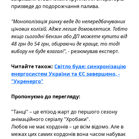
призведе до подорожчання палива.
"Монополізація ринку веде до непередбачуваних
цінових колізій. Адже легше домовлятися. Тобто
якщо сьогодні бензин або ДП можете купити від
48 грн до 54 грн, обираючи де краще, то тоді
вибору не буде взагалі"
, - резюмував експерт.
Читайте також:
Світло буде: синхронізацію
енергосистем України та ЄС завершено, -
"Укренерго"
Пропонуємо до перегляду:
"Танці" – це епізод-жарт до першого сезону
анімаційного серіалу "Хробаки".
Любов не має кордонів – це всім відомо. Але в
межах цих самих кордонів вона часом набуває