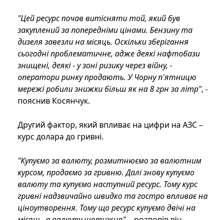
"Цей ресурс почав витісняти той, який був
закуплений за попередніми цінами. Бензину та
дизеля завезли на місяць. Оскільки зберігання
сьогодні проблематичне, адже деякі нафтобази
знищені, деякі - у зоні ризику через війну, -
оператори ринку продають. У Чорну п'ятницю
мережі робили знижки більш як на 8 грн за літр"
, -
пояснив Косянчук.
Другий фактор, який впливає на цифри на АЗС –
курс долара до гривні.
"Купуємо за валюту, розмитнюємо за валютним
курсом, продаємо за гривню. Далі знову купуємо
валюту та купуємо наступний ресурс. Тому курс
гривні надзвичайно швидко та гостро впливає на
ціноутворення. Тому що ресурс купуємо двічі на
місяць, а валюту щотижня"
, - розповів він.