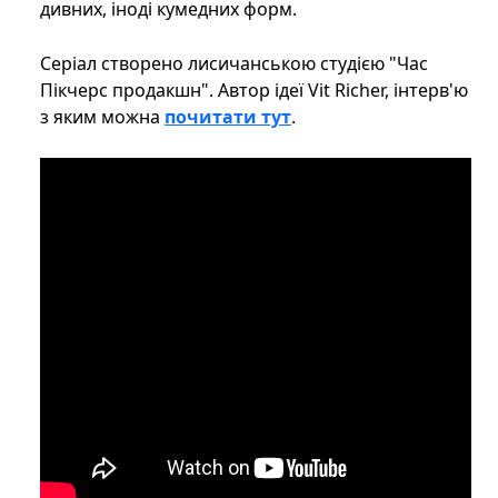
дивних, іноді кумедних форм.
Серіал створено лисичанською студією "Час
Пікчерс продакшн". Автор ідеї Vit Richer, інтерв'ю
з яким можна
почитати тут
.