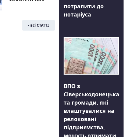
потрапити до
нотаріуса
- всі СТАТТІ
ВПО з
Сіверськодонецька
та громади, які
влаштувалися на
релоковані
підприємства,
можуть отримати