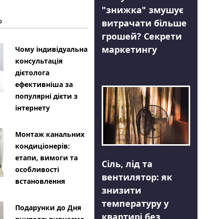
"знижка" змушує
Ь
витрачати більше
грошей? Секрети
маркетингу
Чому індивідуальна
консультація
дієтолога
ефективніша за
популярні дієти з
інтернету
Монтаж канальних
кондиціонерів:
етапи, вимоги та
Сіль, лід та
особливості
вентилятор: як
встановлення
знизити
температуру у
Подарунки до Дня
квартирі без