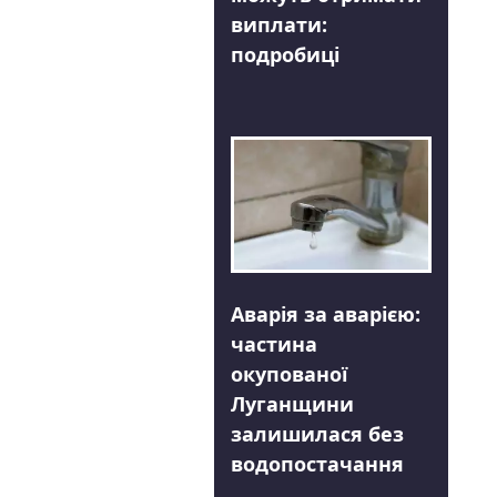
виплати:
подробиці
Аварія за аварією:
частина
окупованої
Луганщини
залишилася без
водопостачання