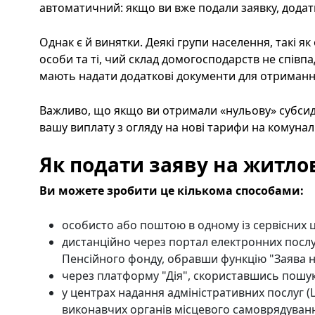
автоматичний: якщо ви вже подали заявку, додат
Однак є й винятки. Деякі групи населення, такі я
особи та ті, чий склад домогосподарств не співп
мають надати додаткові документи для отримання
Важливо, що якщо ви отримали «нульову» субсиді
вашу виплату з огляду на нові тарифи на комуна
Як подати заяву на житло
Ви можете зробити це кількома способами:
особисто або поштою в одному із сервісних 
дистанційно через портал електронних посл
Пенсійного фонду, обравши функцію "Заява на
через платформу "Дія", скориставшись пошук
у центрах надання адміністративних послуг (
виконавчих органів місцевого самоврядуван