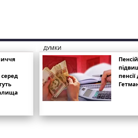
ДУМКИ
личчя
Пенсій
підвищ
 серед
пенсії 
туть
Гетма
валища