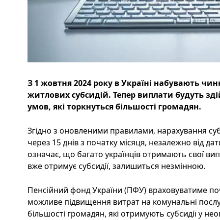
З 1 жовтня 2024 року в Україні набувають чин
житлових субсидій. Тепер виплати будуть зд
умов, які торкнуться більшості громадян.
Згідно з оновленими правилами, нарахування суб
через 15 днів з початку місяця, незалежно від да
означає, що багато українців отримають свої випла
вже отримує субсидії, залишиться незмінною.
Пенсійний фонд України (ПФУ) враховуватиме по
можливе підвищення витрат на комунальні послуг
більшості громадян, які отримують субсидії у н