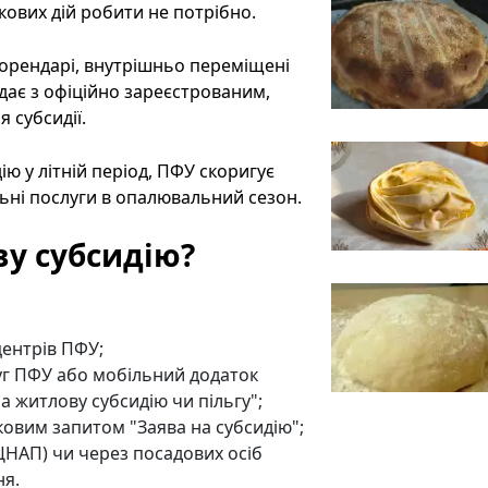
кових дій робити не потрібно.
к орендарі, внутрішньо переміщені
адає з офіційно зареєстрованим,
 субсидії.
ю у літній період, ПФУ скоригує
льні послуги в опалювальний сезон.
ву субсидію?
центрів ПФУ;
уг ПФУ або мобільний додаток
 житлову субсидію чи пільгу";
овим запитом "Заява на субсидію";
ЦНАП) чи через посадових осіб
ня.