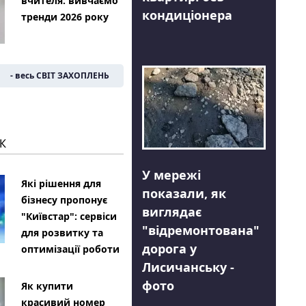
вчителя: вивчаємо
кондиціонера
тренди 2026 року
- весь СВІТ ЗАХОПЛЕНЬ
К
У мережі
Які рішення для
показали, як
бізнесу пропонує
виглядає
"Київстар": сервіси
"відремонтована"
для розвитку та
дорога у
оптимізації роботи
Лисичанську -
фото
Як купити
красивий номер