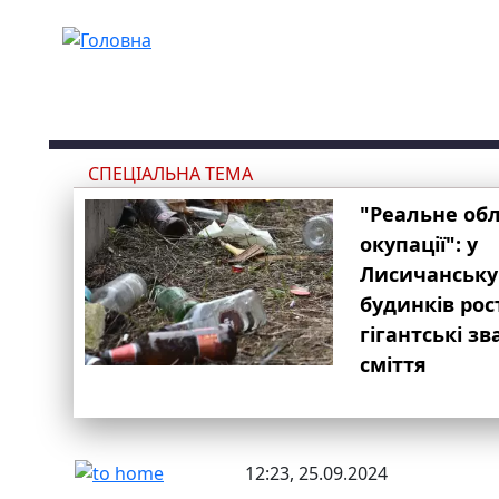
Перейти до основного вмісту
СПЕЦІАЛЬНА ТЕМА
"Реальне об
окупації": у
Лисичанську
будинків рос
гігантські з
сміття
12:23, 25.09.2024