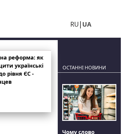
RU
UA
на реформа: як
ити українські
ОСТАННІ НОВИНИ
до рівня ЄС -
нцев
Чому слово