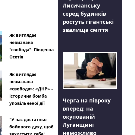
Лисичанську
серед будинків
ростуть гігантські
звалища сміття
Як виглядає
невизнана
"свобода": Південна
Осетія
Як виглядає
невизнана
«свобода»: «ДНР» –
історична бомба
Черга на півроку
уповільненої дії
вперед: на
окупованій
"У нас достатньо
Луганщині
бойового духу, щоб
неможливо
захистити себе"