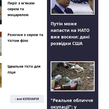
Пиріг з м'яким
сиром та
моцарелою
Путін може
напасти на НАТО
Розочки з сиром та
вже восени: дані
тістом філо
розвідки США
Ідеальне тісто для
піци
- вся КУЛІНАРІЯ
"Реальне обличчя
окупації": у